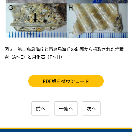
図３ 第二鳥島海丘と西鳥島海丘の斜面から採取された堆積
岩（A～E）と貝化石（F～H）
PDF版をダウンロード
前へ
一覧へ
次へ