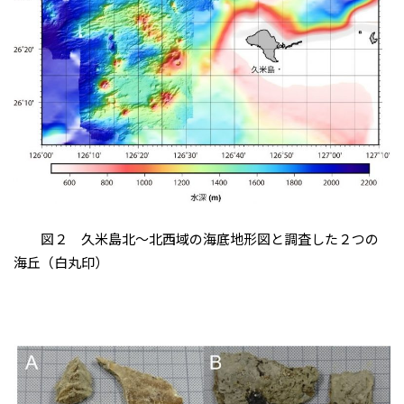
図２ 久米島北～北西域の海底地形図と調査した２つの
海丘（白丸印）