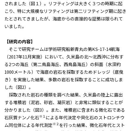
されました（図１）。リフティングは大きく３つの時期に起
こり、特に大規模なリフティングは第二リフティング期に起き
たとされてきましたが、海底からの直接的な証拠は限られて
いました。
【研究の内容】
そこで研究チームは学術研究船新青丸の第KS-17-14航海
（2017年11月実施）において、久米島の北～北西沖に分布す
る2つの海丘（第二鳥島海丘、西鳥島海丘）の斜面（水深約
1000メートル）で海底の岩石を採取するためドレッジ（底曳
き）を実施した結果、多数の岩石を採取することに成功しま
した（図2）。
採取された岩石の種類を調べた結果、久米島の陸上に露出
する堆積岩（泥岩、砂岩、凝灰岩）と非常に類似することが
分かりました（図3）。また、堆積岩に含まれる微化石である
※１
石灰質ナンノ化石
による年代決定や貝化石のストロンチウ
※２
ム同位体による年代測定
を行った結果、微化石年代とスト