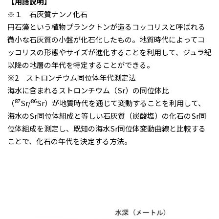
【用語説明】
※１ 石灰質ナンノ化石
円石藻という植物プランクトンが造るコッコリスと呼ばれる
微小な石灰質の小盤が化石化したもの。地質時代によってコ
ッコリスの形態やサイズが進化することを利用して、ジュラ紀
以降の地層の年代を特定することができる。
※2 ストロンチウム同位体年代測定法
海水に含まれるストロンチウム（Sr）の同位体比
87
86
（
Sr/
Sr）が地質時代を通じて変動することを利用して、
海水のSr同位体組成と等しい石灰質（炭酸塩）の化石のSr同
位体組成を測定し、既知の海水Sr同位体変動曲線と比較する
ことで、化石の年代を決定する方法。