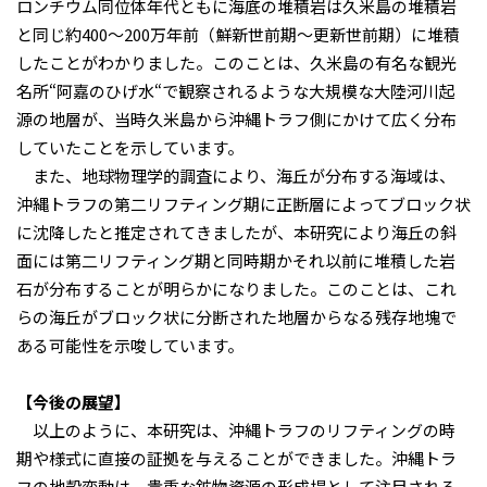
ロンチウム同位体年代ともに海底の堆積岩は久米島の堆積岩
と同じ約400～200万年前（鮮新世前期～更新世前期）に堆積
したことがわかりました。このことは、久米島の有名な観光
名所“阿嘉のひげ水“で観察されるような大規模な大陸河川起
源の地層が、当時久米島から沖縄トラフ側にかけて広く分布
していたことを示しています。
また、地球物理学的調査により、海丘が分布する海域は、
沖縄トラフの第二リフティング期に正断層によってブロック状
に沈降したと推定されてきましたが、本研究により海丘の斜
面には第二リフティング期と同時期かそれ以前に堆積した岩
石が分布することが明らかになりました。このことは、これ
らの海丘がブロック状に分断された地層からなる残存地塊で
ある可能性を示唆しています。
【今後の展望】
以上のように、本研究は、沖縄トラフのリフティングの時
期や様式に直接の証拠を与えることができました。沖縄トラ
フの地殻変動は、貴重な鉱物資源の形成場として注目される