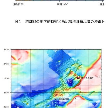
図１ 琉球孤の地学的特徴と島尻層群堆積以降の沖縄トラフ形