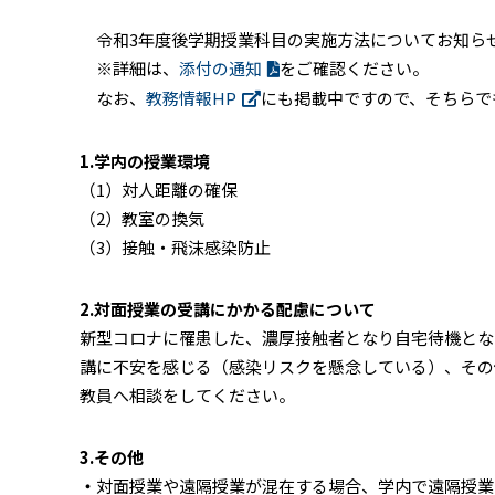
令和3年度後学期授業科目の実施方法についてお知ら
※詳細は、
添付の通知
をご確認ください。
なお、
教務情報HP
にも掲載中ですので、そちらで
1.学内の授業環境
（1）対人距離の確保
（2）教室の換気
（3）接触・飛沫感染防止
2.対面授業の受講にかかる配慮について
新型コロナに罹患した、濃厚接触者となり自宅待機とな
講に不安を感じる（感染リスクを懸念している）、その
教員へ相談をしてください。
3.その他
・
対面授業や遠隔授業が混在する場合、学内で遠隔授業を