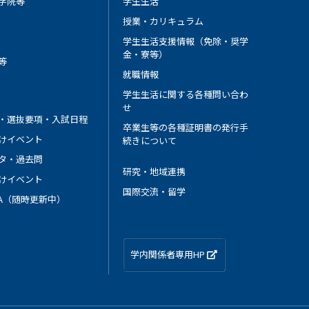
学院等
学生生活
授業・カリキュラム
学生生活支援情報（免除・奨学
金・寮等）
等
就職情報
学生生活に関する各種問い合わ
せ
・選抜要項・入試日程
卒業生等の各種証明書の発行手
けイベント
続きについて
タ・過去問
研究・地域連携
けイベント
国際交流・留学
 A（随時更新中）
学内関係者専用HP