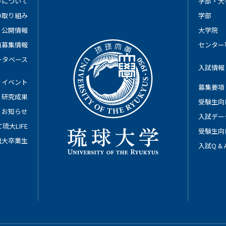
学について
学部・大
の取り組み
学部
公開情報
大学院
員募集情報
センター
ータベース
入試情報
イベント
募集要項
研究成果
受験生向
お知らせ
入試デー
琉大LIFE
受験生向
琉大卒業生
入試Q &