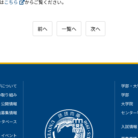
は
こちら
からご覧ください。
前へ
一覧へ
次へ
学について
学部・大
の取り組み
学部
公開情報
大学院
員募集情報
センター
ータベース
入試情報
イベント