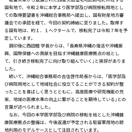
国有地で、令和２年に本学より医学部及び病院移転用地とし
ての取得要望書を沖縄総合事務局へ提出し、国有財産地方審
議会での承認を経て、今回の契約締結に至りました。取得す
る国有地は、約１．１ヘクタールで、移転完了は令和７年を予
定しています。
調印後に西田睦 学長からは、｢長寿県沖縄の復活や沖縄振
興、国際保健への貢献を目指す沖縄健康医療拠点の核とし
て、引き続き移転完了に向け取り組んでいく｣と挨拶がありま
した。
続いて、沖縄総合事務局の吉住啓作局長からは、｢医学部及
び病院用地として地域社会に役立てることができる契約が整
ったことを喜ばしく思うとともに、高度医療や研究機能の充
実、地域の医療水準の向上に繋がることを期待している｣との
言葉が述べられました。
なお、今回の本学医学部及び病院の移転を核とした沖縄健
康医療拠点の整備は、今後返還が予定される駐留軍用地の跡
地利用のモデルケースとして注目されています。