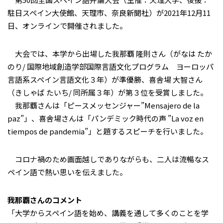
駐日スペイン大使館、天理市、奈良新聞社）が2021年12月11
日、オンラインで開催されました。
大会では、本学から出場した我那覇 隆則さん（がなは たか
のり/ 国際地域創造学部国際言語文化プログラム ヨーロッパ
言語系スペイン言語文化３年）が準優勝、喜舎場 大智さん
（きしゃば たいち/ 同所属３年）が第３位を受賞しました。
我那覇さんは「ピースメッセンジャー”Mensajero de la
paz”」、喜舎場さんは「パンデミック時代の声 ”La voz en
tiempos de pandemia”」と題するスピーチを行いました。
コロナ禍のため画面越しでありながらも、二人は流暢なス
ペイン語で熱い思いを伝えました。
我那覇さんのコメント
「大学からスペイン語を始め、講義を通して多くのことを学