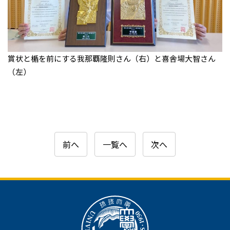
賞状と楯を前にする我那覇隆則さん（右）と喜舎場大智さん
（左）
前へ
一覧へ
次へ