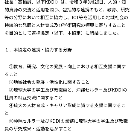
社長：髙橋誠、以下KDDI）は、令和３年3月26日、人的・知
的資源の交流と活用を図り、包括的な連携のもと、教育、研究
等の分野において相互に協力し、ICT等を活用した地域社会の
持続的な発展と人材育成及び学術研究の振興に寄与すること
を目的として連携協定（以下、本協定）に締結しました。
１．本協定の連携・協力する分野
①教育、研究、文化の発展・向上における相互支援に関す
ること
②地域社会の発展・活性化に関すること
③琉球大学の学生及び教職員と、沖縄セルラー及びKDDIの
社員の相互交流に関すること
④琉大の人材育成・キャリア形成に資する支援に関するこ
と
⑤沖縄セルラー及びKDDIの業務に琉球大学の学生及び教職
員の研究成果・活動を活かすこと