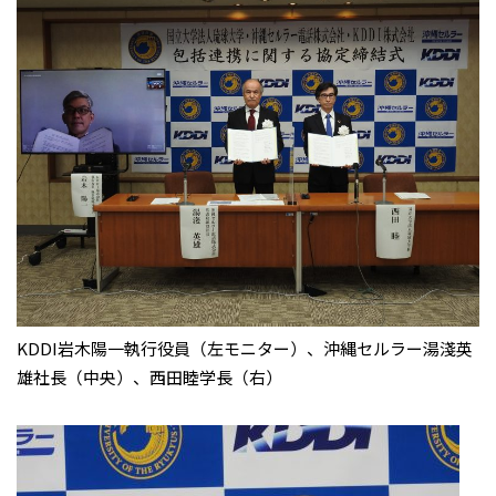
KDDI岩木陽一執行役員（左モニター）、沖縄セルラー湯淺英
雄社長（中央）、西田睦学長（右）