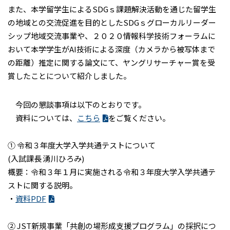
また、本学留学生によるSDGｓ課題解決活動を通じた留学生
の地域との交流促進を目的としたSDGｓグローカルリーダー
シップ地域交流事業や、２０２０情報科学技術フォーラムに
おいて本学学生がAI技術による深度（カメラから被写体まで
の距離）推定に関する論文にて、ヤングリサーチャー賞を受
賞したことについて紹介しました。
今回の懇談事項は以下のとおりです。
資料については、
こちら
をご覧ください。
➀ 令和３年度大学入学共通テストについて
(入試課長 湧川ひろみ)
概要：令和３年１月に実施される令和３年度大学入学共通テ
ストに関する説明。
・
資料PDF
② JST新規事業「共創の場形成支援プログラム」の採択につ