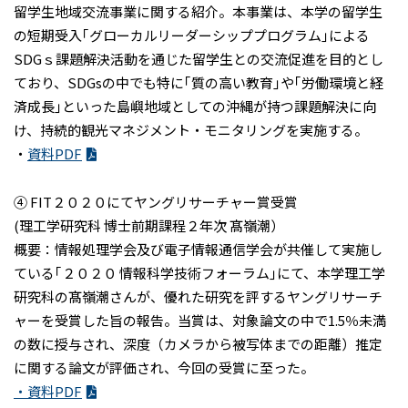
留学生地域交流事業に関する紹介。本事業は、本学の留学生
の短期受入｢グローカルリーダーシッププログラム｣による
SDGｓ課題解決活動を通じた留学生との交流促進を目的とし
ており、SDGsの中でも特に｢質の高い教育｣や｢労働環境と経
済成長｣といった島嶼地域としての沖縄が持つ課題解決に向
け、持続的観光マネジメント・モニタリングを実施する。
・
資料PDF
➃ FIT２０２０にてヤングリサーチャー賞受賞
(理工学研究科 博士前期課程２年次 髙嶺潮）
概要：情報処理学会及び電子情報通信学会が共催して実施し
ている｢２０２０ 情報科学技術フォーラム｣にて、本学理工学
研究科の髙嶺潮さんが、優れた研究を評するヤングリサーチ
ャーを受賞した旨の報告。当賞は、対象論文の中で1.5％未満
の数に授与され、深度（カメラから被写体までの距離）推定
に関する論文が評価され、今回の受賞に至った。
・資料PDF