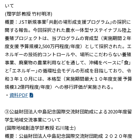
いて
(理学部 教授 竹村明洋)
概要：JST新規事業｢共創の場形成支援プログラム｣の採択に
関する報告。今回採択された農水一体型サステイナブル陸上
養殖プロジェクトは、当プログラムの育成型（実施期間２年
度支援 予算規模2,500万円程度/年度）として採択された。エ
ネルギーの技術的コントロールや、場所にこだわらない養殖
事業、廃棄物の農業利用などを通して、沖縄をベースに｢食｣
と｢エネルギー｣の循環社会モデルの形成を目指しており、令
和３年１０月には、本格型（実施期間最大１０年度支援 予算
規模3.2億円程度/年度）への移行評価が実施される。
・
資料PDF
➂公益財団法人中島記念国際交流財団助成による2020年度留
学生地域交流事業について
(国際地域創造学部 教授 石川隆士)
概要：公益財団法人中島記念国際交流財団助成 ２０２０年度