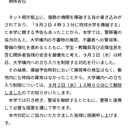
関係各位
ネット掲示板上に、複数の機関を爆破する旨の書き込みが
されており、「９月２日 ４時３３分に琉球大学を爆破する」
と本学に関する予告もあったことから、本学では、警察署の
協力のもと、大学構内の不審物の確認、不審者への警戒等、
警備の強化を進めるとともに、学生・教職員及び近隣住民を
含む関係者皆様の安全を最優先と考え、９月２日（水）は終
日、大学構内への立ち入りを制限する対応を行いました。
その結果、爆破予告時刻において爆発等の発生はなく、敷
地内にも特段の異常はなかったことから、大学構内への立ち
入り制限については、
９月２日（水）１８時００分にて解除
しました
のでお知らせいたします。
本学では引き続き、警戒を継続するとともに、警察と連携
して必要な措置を講じて参ります。
本件対応にご協力いただきました皆様に感謝申し上げま
す。