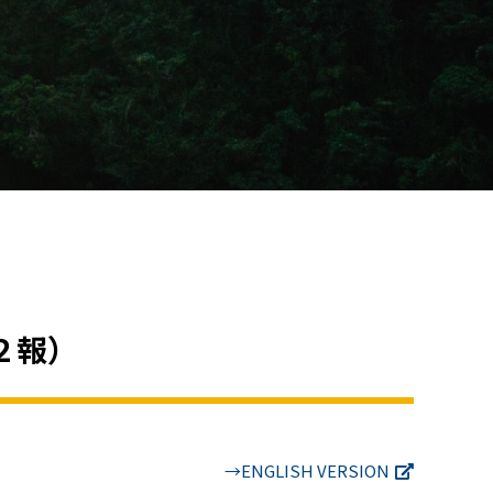
２報）
→ENGLISH VERSION