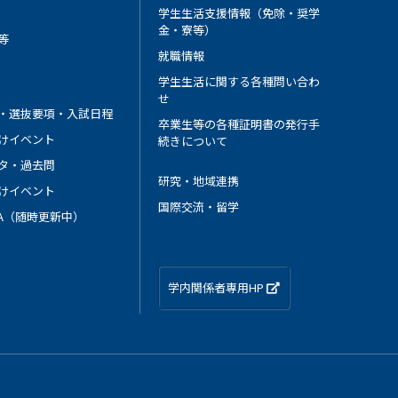
学生生活支援情報（免除・奨学
金・寮等）
等
就職情報
学生生活に関する各種問い合わ
せ
・選抜要項・入試日程
卒業生等の各種証明書の発行手
けイベント
続きについて
タ・過去問
研究・地域連携
けイベント
国際交流・留学
 A（随時更新中）
学内関係者専用HP