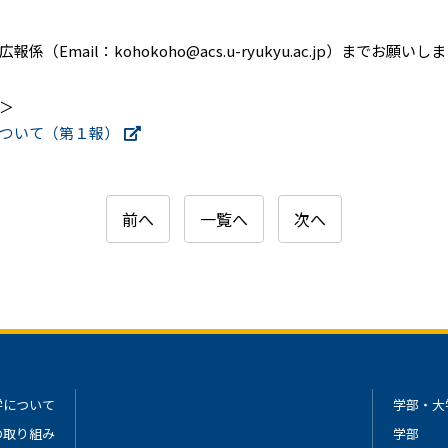
il：kohokoho@acs.u-ryukyu.ac.jp）までお願いし
＞
ついて（第１報）
前へ
一覧へ
次へ
学について
学部・大
の取り組み
学部