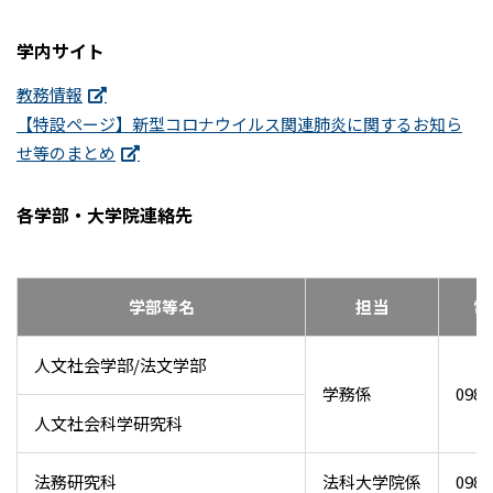
学内サイト
教務情報
【特設ページ】新型コロナウイルス関連肺炎に関するお知ら
せ等のまとめ
各学部・大学院連絡先
学部等名
担当
電
人文社会学部/法文学部
学務係
098-
人文社会科学研究科
法務研究科
法科大学院係
098-