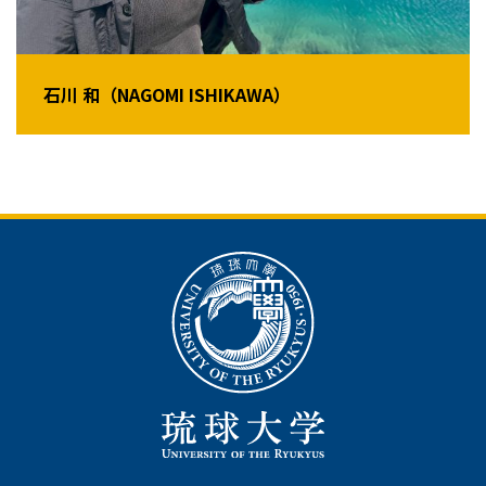
石川 和（NAGOMI ISHIKAWA）