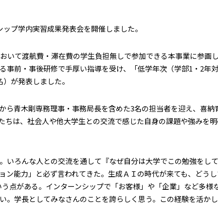
ーンシップ学内実習成果発表会を開催しました。
において渡航費・滞在費の学生負担無しで参加できる本事業に参画
事前・事後研修で手厚い指導を受け、「低学年次（学部1・2年対
6名）が発表しました。
から青木剛専務理事・事務局長を含めた3名の担当者を迎え、喜納
生たちは、社会人や他大学生との交流で感じた自身の課題や強みを
。いろんな人との交流を通して『なぜ自分は大学でこの勉強をして
ョン能力」と必ず言われてきた。生成ＡＩの時代が来ても、どうして
という点がある。インターンシップで「お客様」や「企業」など多様
い。学長としてみなさんのことを誇らしく思う。この経験を活かし