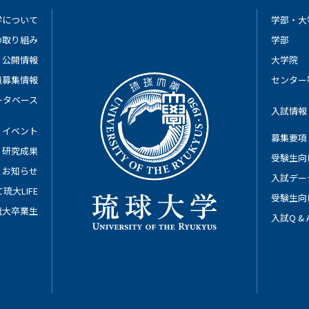
学について
学部・大
の取り組み
学部
公開情報
大学院
員募集情報
センター
ータベース
入試情報
イベント
募集要項
研究成果
受験生向
お知らせ
入試デー
琉大LIFE
受験生向
琉大卒業生
入試Q &