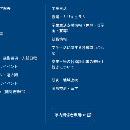
学院等
学生生活
授業・カリキュラム
学生生活支援情報（免除・奨学
金・寮等）
等
就職情報
学生生活に関する各種問い合わ
せ
・選抜要項・入試日程
卒業生等の各種証明書の発行手
けイベント
続きについて
タ・過去問
研究・地域連携
けイベント
国際交流・留学
 A（随時更新中）
学内関係者専用HP