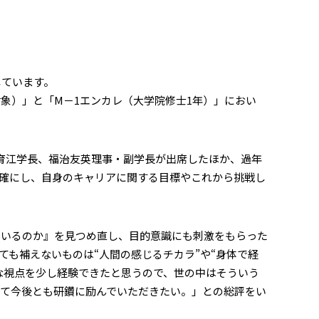
しています。
象）」と「M－1エンカレ（大学院修士1年）」におい
育江学長、福治友英理事・副学長が出席したほか、過年
明確にし、自身のキャリアに関する目標やこれから挑戦し
いるのか』を見つめ直し、目的意識にも刺激をもらった
も補えないものは“人間の感じるチカラ”や“身体で経
な視点を少し経験できたと思うので、世の中はそういう
て今後とも研鑽に励んでいただきたい。」との総評をい