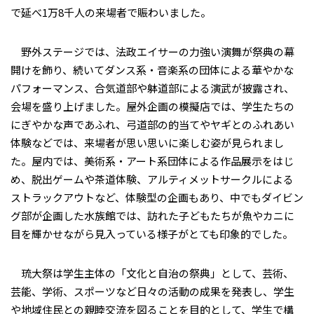
で延べ1万8千人の来場者で賑わいました。
野外ステージでは、法政エイサーの力強い演舞が祭典の幕
開けを飾り、続いてダンス系・音楽系の団体による華やかな
パフォーマンス、合気道部や躰道部による演武が披露され、
会場を盛り上げました。屋外企画の模擬店では、学生たちの
にぎやかな声であふれ、弓道部の的当てやヤギとのふれあい
体験などでは、来場者が思い思いに楽しむ姿が見られまし
た。屋内では、美術系・アート系団体による作品展示をはじ
め、脱出ゲームや茶道体験、アルティメットサークルによる
ストラックアウトなど、体験型の企画もあり、中でもダイビン
グ部が企画した水族館では、訪れた子どもたちが魚やカニに
目を輝かせながら見入っている様子がとても印象的でした。
琉大祭は学生主体の「文化と自治の祭典」として、芸術、
芸能、学術、スポーツなど日々の活動の成果を発表し、学生
や地域住民との親睦交流を図ることを目的として、学生で構