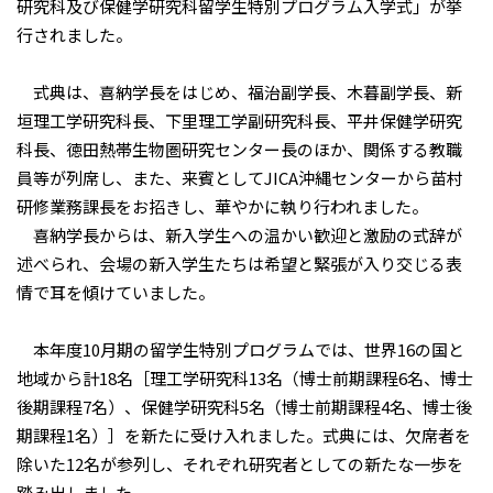
研究科及び保健学研究科留学生特別プログラム入学式」が挙
行されました。
式典は、喜納学長をはじめ、福治副学長、木暮副学長、新
垣理工学研究科長、下里理工学副研究科長、平井保健学研究
科長、徳田熱帯生物圏研究センター長のほか、関係する教職
員等が列席し、また、来賓としてJICA沖縄センターから苗村
研修業務課長をお招きし、華やかに執り行われました。
喜納学長からは、新入学生への温かい歓迎と激励の式辞が
述べられ、会場の新入学生たちは希望と緊張が入り交じる表
情で耳を傾けていました。
本年度10月期の留学生特別プログラムでは、世界16の国と
地域から計18名［理工学研究科13名（博士前期課程6名、博士
後期課程7名）、保健学研究科5名（博士前期課程4名、博士後
期課程1名）］を新たに受け入れました。式典には、欠席者を
除いた12名が参列し、それぞれ研究者としての新たな一歩を
踏み出しました。