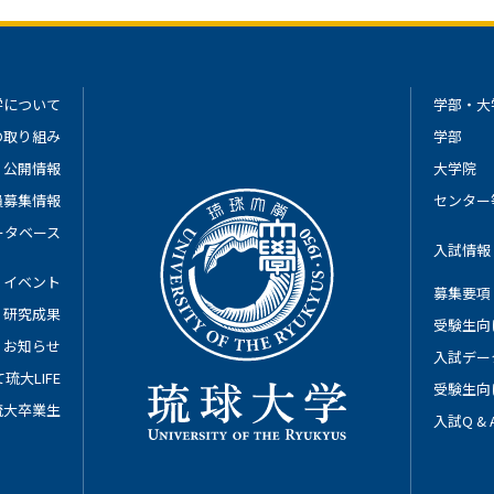
学について
学部・大
の取り組み
学部
公開情報
大学院
員募集情報
センター
ータベース
入試情報
イベント
募集要項
研究成果
受験生向
お知らせ
入試デー
琉大LIFE
受験生向
琉大卒業生
入試Q &