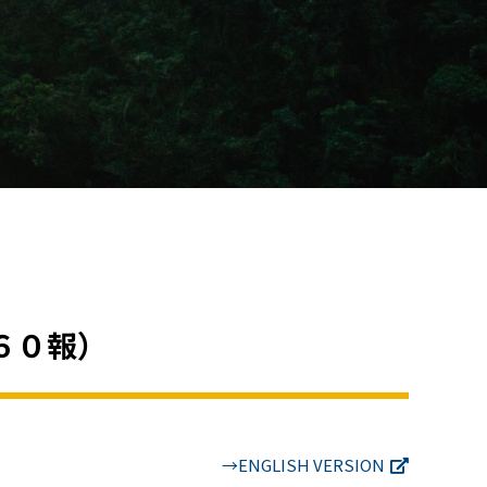
６０報）
→ENGLISH VERSION