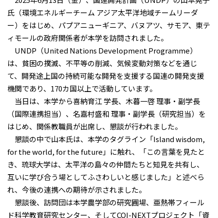
氏（環境エネルギーチーム アジア太平洋地域チームリーダ
ー）をはじめ、パプアニューギニア、バヌアツ、サモア、東テ
ィモールの政府関係者が本学を訪問されました。
UNDP（United Nations Development Programme）
は、貧困の撲滅、不平等の削減、気候変動対策などを通じ
て、開発途上国の持続可能な開発を支援する国連の開発支援
機関であり、170カ国以上で活動しています。
当日は、本学から喜納育江 学長、木暮一啓 理事・副学長
（国際連携担当）、名嘉村盛和 理事・副学長（研究担当）を
はじめ、関係教職員が出席し、懇談が行われました。
懇談の中で山本氏は、本学のタグライン「Island wisdom,
for the world, for the future」に触れ、「この言葉を見たと
き、琉球大学は、太平洋の島々の仲間たちと知見を共有し、
互いに学び合う場としてふさわしいと感じました」と述べら
れ、今後の連携への期待が示されました。
懇談後、訪問団は本学農学部の研究圃場、亜熱帯フィール
ド科学教育研究センター、そしてCOI-NEXTプロジェクト「資