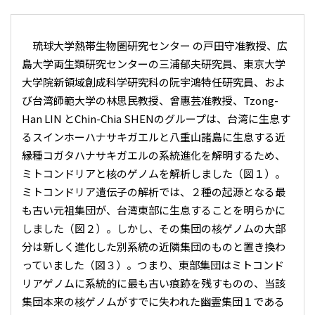
琉球大学熱帯生物圏研究センター の戸田守准教授、広
島大学両生類研究センターの三浦郁夫研究員、東京大学
大学院新領域創成科学研究科の阮宇鴻特任研究員、およ
び台湾師範大学の林思民教授、曾惠芸准教授、Tzong-
Han LIN とChin-Chia SHENのグループは、台湾に生息す
るスインホーハナサキガエルと八重山諸島に生息する近
縁種コガタハナサキガエルの系統進化を解明するため、
ミトコンドリアと核のゲノムを解析しました（図１）。
ミトコンドリア遺伝子の解析では、２種の起源となる最
も古い元祖集団が、台湾東部に生息することを明らかに
しました（図２）。しかし、その集団の核ゲノムの大部
分は新しく進化した別系統の近隣集団のものと置き換わ
っていました（図３）。つまり、東部集団はミトコンド
リアゲノムに系統的に最も古い痕跡を残すものの、当該
集団本来の核ゲノムがすでに失われた幽霊集団１である