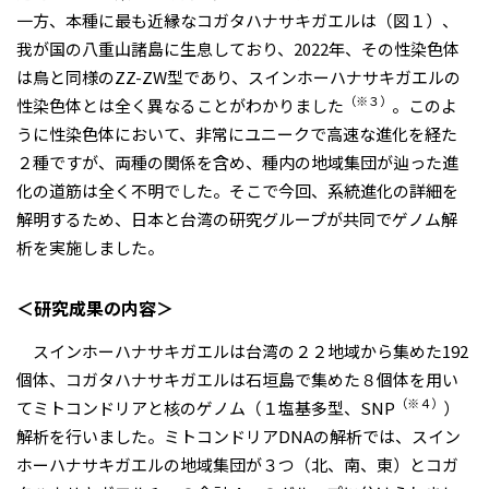
一方、本種に最も近縁なコガタハナサキガエルは（図１）、
我が国の八重山諸島に生息しており、2022年、その性染色体
は鳥と同様のZZ-ZW型であり、スインホーハナサキガエルの
（※３）
性染色体とは全く異なることがわかりました
。このよ
うに性染色体において、非常にユニークで高速な進化を経た
２種ですが、両種の関係を含め、種内の地域集団が辿った進
化の道筋は全く不明でした。そこで今回、系統進化の詳細を
解明するため、日本と台湾の研究グループが共同でゲノム解
析を実施しました。
＜研究成果の内容＞
スインホーハナサキガエルは台湾の２２地域から集めた192
個体、コガタハナサキガエルは石垣島で集めた８個体を用い
（※４）
てミトコンドリアと核のゲノム（１塩基多型、SNP
）
解析を行いました。ミトコンドリアDNAの解析では、スイン
ホーハナサキガエルの地域集団が３つ（北、南、東）とコガ