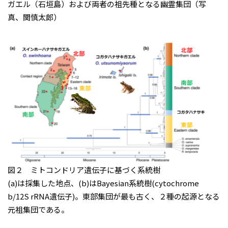
ガエル（石垣島）および両者の祖先種となる幽霊集団（写
真、関慎太郎）
図２ ミトコンドリア遺伝子に基づく系統樹
(a)は採集した地点、(b)はBayesian系統樹(cytochrome
b/12S rRNA遺伝子)。東部集団が最も古く、２種の起源となる
元祖集団である。