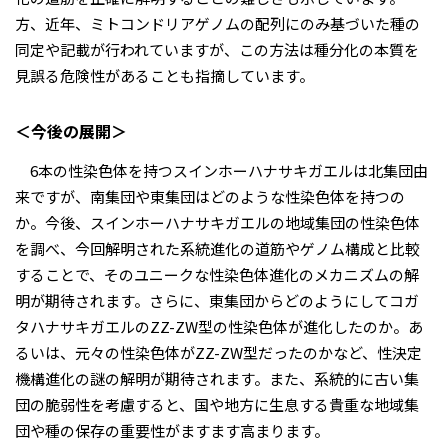
方、近年、ミトコンドリアゲノムの配列にのみ基づいた種の
同定や記載が行われていますが、この方法は種分化の本質を
見誤る危険性があることも指摘しています。
＜今後の展開＞
6本の性染色体を持つスインホーハナサキガエルは北集団由
来ですが、南集団や東集団はどのような性染色体を持つの
か。今後、スインホーハナサキガエルの地域集団の性染色体
を調べ、今回解明された系統進化の道筋やゲノム構成と比較
することで、そのユニークな性染色体進化のメカニズムの解
明が期待されます。さらに、東集団からどのようにしてコガ
タハナサキガエルのZZ-ZW型の性染色体が進化したのか。あ
るいは、元々の性染色体がZZ-ZW型だったのかなど、性決定
機構進化の謎の解明が期待されます。また、系統的に古い集
団の脆弱性を考慮すると、国や地方に生息する貴重な地域集
団や種の保存の重要性がますます高まります。