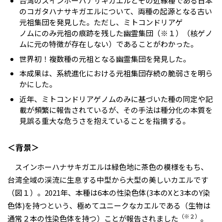
台湾のスインホーハナサキガエルとその近縁種である日本
のコガタハナサキガエルについて、両種の起源となる古い
元祖集団を発見した。ただし、ミトコンドリアゲ
ノムにのみ元祖の痕跡を残した幽霊集団（※１）（核ゲノ
ムに元の特徴が存在しない）であることがわかった。
世界初！複数種の元祖となる幽霊集団を発見した。
本成果は、系統進化における元祖集団存続の脆弱さを明ら
かにした。
近年、ミトコンドリアゲノムのみに基づいた種の同定や記
載が頻繁に報告されているが、その手法は種分化の本質を
見誤る重大な危うさを抱えていることを指摘する。
＜背景＞
スインホーハナサキガエルは緑色地に茶色の模様をもち、
台湾全域の渓流に生息する中型から大型の美しいカエルです
（図１）。2021年、本種は6本の性染色体(3本のXと3本のY染
色体)を持つという、極めてユニークなカエルである（生物は
（※２）
通常２本の性染色体を持つ）ことが報告されました
。