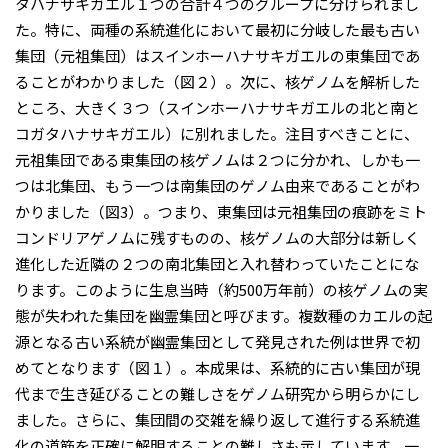
タハナサキガエル１つの合計４つのグループに分けられまし
た。特に、両種の系統進化において最初に分岐した最も古い
集団（元祖集団）はスインホーハナサキガエルの東集団であ
ることがわかりました（図２）。次に、核ゲノムを解析した
ところ、大きく３つ（スインホーハナサキガエルの北と南と
コガタハナサキガエル）に別れました。注目すべきことに、
元祖集団である東集団の核ゲノムは２つに分かれ、しかも一
つは北集団、もう一つは南集団のゲノム由来であることがわ
かりました（図3）。つまり、東集団は元祖集団の痕跡をミト
コンドリアゲノムに残すものの、核ゲノムの大部分は新しく
進化した近隣の２つの南北集団と入れ替わっていたことにな
ります。このように生息当時（約500万年前）の核ゲノムの実
態が失われた集団を幽霊集団と呼びます。複数種のカエルの起
源となる古い系統が幽霊集団として発見された例は世界で初
めてとなります（図１）。本成果は、系統的に古い集団が現
代まで生き延びることの難しさをゲノム研究から明らかにし
ました。さらに、集団間の交雑を繰り返して進行する系統進
化の道筋を正確に解明することの難しさも示しています。一