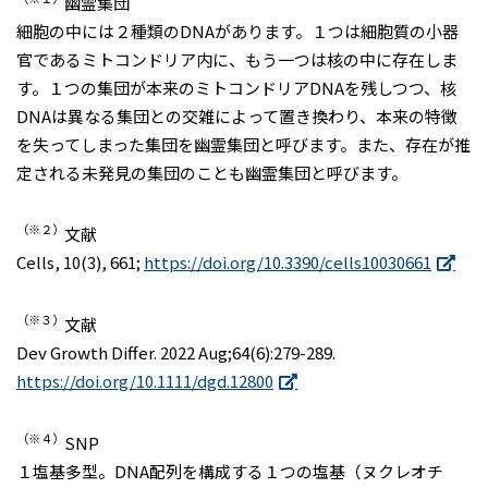
幽霊集団
細胞の中には２種類のDNAがあります。１つは細胞質の小器
官であるミトコンドリア内に、もう一つは核の中に存在しま
す。１つの集団が本来のミトコンドリアDNAを残しつつ、核
DNAは異なる集団との交雑によって置き換わり、本来の特徴
を失ってしまった集団を幽霊集団と呼びます。また、存在が推
定される未発見の集団のことも幽霊集団と呼びます。
（※２）
文献
Cells, 10(3), 661;
https://doi.org/10.3390/cells10030661
（※３）
文献
Dev Growth Differ. 2022 Aug;64(6):279-289.
https://doi.org/10.1111/dgd.12800
（※４）
SNP
１塩基多型。DNA配列を構成する１つの塩基（ヌクレオチ