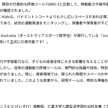
、既存の代表的な評価ツールTGMD-3と比較して、移動能力や操
が確認されました。
MC-Kidsは、バドミントンコートよりも少し広いスペースがあれ
であり、幼児の運動発達をモニタリングし、保護者や保育者が子
ustralia（オーストラリアスポーツ医学会）が発行している「Journal of Sci
を用いて正式に引用可能です）。
力や学習能力など、子どもの成長全体に大きな影響を与えることが
しかし、従来の運動能力評価ツールは、専門的な知識や技術、特別
がありました。特に、保育現場では、限られた時間やスペースの中
れていました。このような背景から、研究チームは、特別な準備
。
うむら けいすけ）准教授、仁愛大学人間生活学部の出村友寛（で