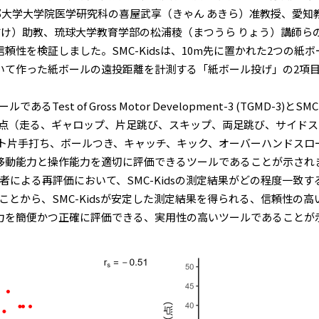
都大学大学院医学研究科の喜屋武享（きゃん あきら）准教授、愛知
すけ）助教、琉球大学教育学部の松浦稜（まつうら りょう）講師ら
信頼性を検証しました。SMC-Kidsは、10m先に置かれた2つの
巻いて作った紙ボールの遠投距離を計測する「紙ボール投げ」の2項
t of Gross Motor Development-3 (TGMD-3)
合得点（走る、ギャロップ、片足跳び、スキップ、両足跳び、サイド
ケット片手打ち、ボールつき、キャッチ、キック、オーバーハンドス
児の移動能力と操作能力を適切に評価できるツールであることが示され
による再評価において、SMC-Kidsの測定結果がどの程度一致
とから、SMC-Kidsが安定した測定結果を得られる、信頼性の
能力を簡便かつ正確に評価できる、実用性の高いツールであることが