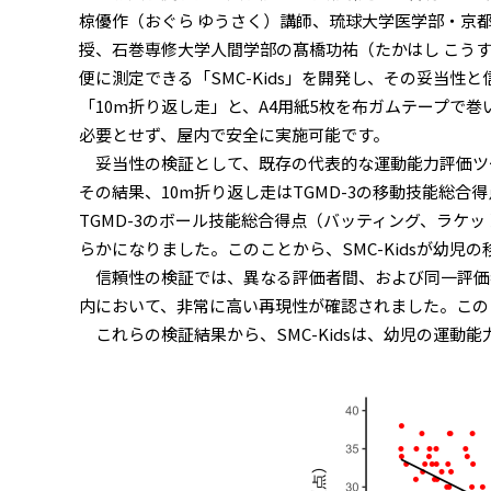
椋優作（おぐら ゆうさく）講師、琉球大学医学部・京
授、石巻専修大学人間学部の髙橋功祐（たかはし こう
便に測定できる「SMC-Kids」を開発し、その妥当性と
「10m折り返し走」と、A4用紙5枚を布ガムテープで
必要とせず、屋内で安全に実施可能です。
妥当性の検証として、既存の代表的な運動能力評価ツールであるTes
その結果、10m折り返し走はTGMD-3の移動技能総
TGMD-3のボール技能総合得点（バッティング、ラ
らかになりました。このことから、SMC-Kidsが幼
信頼性の検証では、異なる評価者間、および同一評価者
内において、非常に高い再現性が確認されました。このこ
これらの検証結果から、SMC-Kidsは、幼児の運動