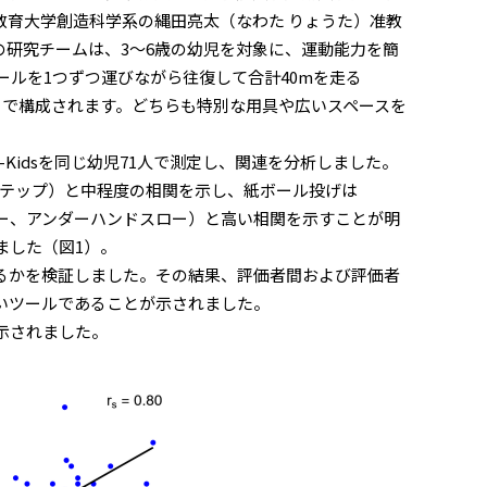
教育大学創造科学系の縄田亮太（なわた りょうた）准教
の研究チームは、3〜6歳の幼児を対象に、運動能力を簡
紙ボールを1つずつ運びながら往復して合計40mを走る
目で構成されます。どちらも特別な用具や広いスペースを
とSMC-Kidsを同じ幼児71人で測定し、関連を分析しました。
ステップ）と中程度の相関を示し、紙ボール投げは
ロー、アンダーハンドスロー）と高い相関を示すことが明
ました（図1）。
するかを検証しました。その結果、評価者間および評価者
高いツールであることが示されました。
示されました。