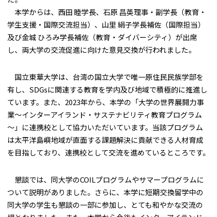
本学からは、西田 睦学長、石原 昌英理事・副学長（教育・
学生支援・国際交流担当）、山里 絹子学長補佐（国際担当）
及び金城 ひろみ学長補佐（教育・ダイバーシティ）が出席
し、両大学の交流促進に向けた意見交換が行われました。
国立東華大学は、台湾の国立大学で唯一原住民民族学部を
有し、SDGsに関連する教育を学内及び地域で積極的に推進し
ています。また、2023年から、本学の「大学の世界展開力事
業～インターアイランド・サステナビリティ教育プログラム
～」に連携校として協力いただいています。当該プログラム
は太平洋島嶼地域が直面する課題解決に貢献できる人材育成
を目指しており、連携校として交流を進めているところです。
懇談では、同大学のCOILプログラムやサマープログラムに
ついて説明がありました。さらに、本学に短期交換留学中の
同大学の学生も懇談の一部に参加し、とても和やかな交流の