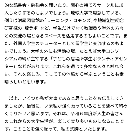
的な読書会・勉強会を開いたり、関心の持てるサークルに加
入したりするのもよいでしょう。琉球大学で用意している、
例えば附属図書館の｢ラーニング・コモンズ｣や地域創生総合
研究棟の｢琉ラボ｣など、学生だけでなく教職員や学外の方々
との交流の場となるスペースを活用するのもよいことです。ま
た、外国人学生のチューターとして留学生と交流するのもよ
いでしょう。大学の外にも活動の場、たとえば大学コンソー
シアム沖縄が主宰する「子どもの居場所学生ボランティアセン
ター」などがあります。これらを通じて多様な人々と触れ合
い、それを楽しみ、そしてその体験から学ぶということも素
晴らしいと思います。
以上、いくつか私が大事であると思うことをお伝えしてき
ましたが、最後に、いま私が強く願っていることを述べて締め
くくりたいと思います。それは、令和６年度新入生の皆さん
のこれからの大学生活が、楽しく実り多いものになることで
す。このことを強く願って、私の式辞といたします。