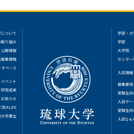
学について
学部・大
の取り組み
学部
公開情報
大学院
員募集情報
センター
ータベース
入試情報
イベント
募集要項
研究成果
受験生向
お知らせ
入試デー
琉大LIFE
受験生向
琉大卒業生
入試Q &