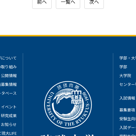
前へ
一覧へ
次へ
学について
学部・大
の取り組み
学部
公開情報
大学院
員募集情報
センター
ータベース
入試情報
イベント
募集要項
研究成果
受験生向
お知らせ
入試デー
琉大LIFE