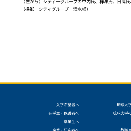
（左から）シティーグループの中内氏、柿澤氏、日高氏
（撮影 シティグループ 清水様）
入学希望者へ
琉球大
在学生・保護者へ
琉球大学
卒業生へ
企業・研究者へ
教職