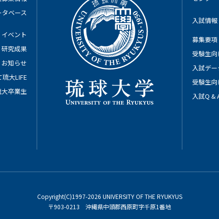
ータベース
入試情報
イベント
募集要項
研究成果
受験生向
お知らせ
入試デー
琉大LIFE
受験生向
琉大卒業生
入試Q &
Copyright(C)1997-2026 UNIVERSITY OF THE RYUKYUS
〒903-0213 沖縄県中頭郡西原町字千原1番地