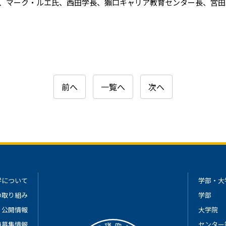
、マーク・ルエ氏、西田学長、獺口キャリア教育センター長、宮田
前へ
一覧へ
次へ
学について
学部・大
の取り組み
学部
公開情報
大学院
員募集情報
センター