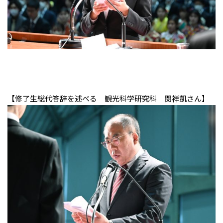
【修了生総代答辞を述べる 観光科学研究科 閔祥凱さん】