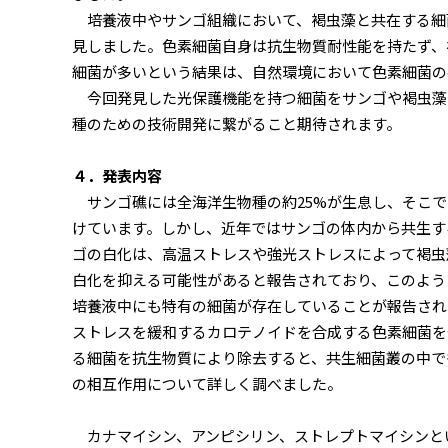
培養液中やサンゴ組織において、褐虫藻と共在する細
見しました。色素細菌自身は抗生物質耐性能を持たず、
細菌が多いという結果は、自然環境において色素細菌の
今回発見した光保護機能を持つ細菌をサンゴや褐虫藻
種のための技術開発に繋がること期待されます。
４．発表内容
サンゴ礁には全海洋生物種の約25%が生息し、そこで
けています。しかし、近年ではサンゴの体内から共生する
ゴの白化は、高温ストレスや強光ストレスによって褐虫
白化を抑える可能性があると報告されており、このよう
培養液中にも特有の細菌が存在していることが報告され
ストレスを緩和するカロテノイドを合成する色素細菌を発見して
る細菌を抗生物質により除去すると、共生細菌叢の中で
の相互作用について詳しく調べました。
カナマイシン、アンピシリン、ストレプトマイシンとい