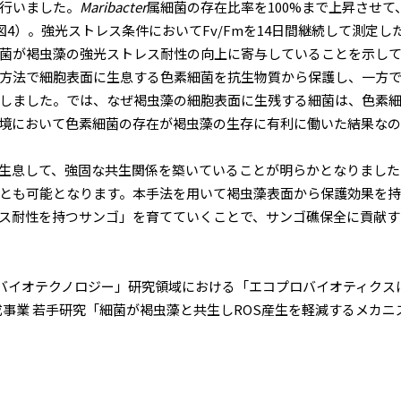
行いました。
Maribacter
属細菌の存在比率を100%まで上昇させ
（図4）。強光ストレス条件においてFv/Fmを14日間継続して測
菌が褐虫藻の強光ストレス耐性の向上に寄与していることを示し
方法で細胞表面に生息する色素細菌を抗生物質から保護し、一方で
しました。では、なぜ褐虫藻の細胞表面に生残する細菌は、色素
境において色素細菌の存在が褐虫藻の生存に有利に働いた結果な
生息して、強固な共生関係を築いていることが明らかとなりました
とも可能となります。本手法を用いて褐虫藻表面から保護効果を
ス耐性を持つサンゴ」を育てていくことで、サンゴ礁保全に貢献す
とバイオテクノロジー」研究領域における「エコプロバイオティクス
費助成事業 若手研究「細菌が褐虫藻と共生しROS産生を軽減するメカ