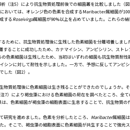
ンス解析（注5）により抗生物質処理前後での細菌叢を比較しました（
77株においては、オレンジ色の色素を合成するMaribacter属細菌
合成する
Roseivirga
属細菌が90%以上を占めていました。これらの
するために、抗生物質処理後に生残した色素細菌を分離培養しまし
離することに成功したため、カナマイシン、アンピシリン、ストレ
らの色素細菌は生残したため、当初はいずれの細菌も抗生物質耐性
イシンに対して耐性を示しました。一方で、予想に反してアンピシ
でした（図2）。
生物質処理後に色素細菌は生き残ることができたのでしょうか。そ
（注7）により褐虫藻における色素細菌の局在を調べたところ、全て
果は、色素細菌が褐虫藻の細胞表面に生息することで、抗生物質の
て研究を進めました。色素を分析したところ、
Maribacter
属細菌は
た。そこで、褐虫藻の細胞表面に色素細菌が共生することで強光ス