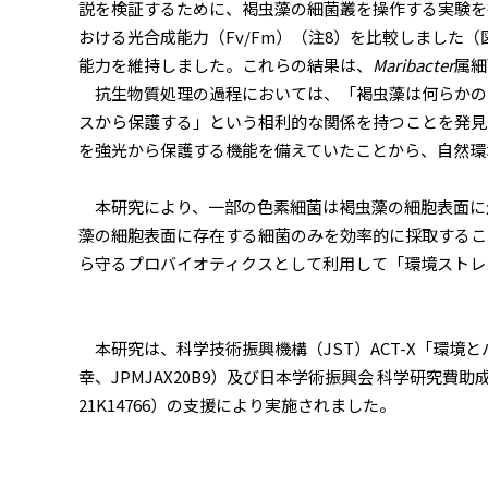
説を検証するために、褐虫藻の細菌叢を操作する実験を
おける光合成能力（Fv/Fm）（注8）を比較しました
能力を維持しました。これらの結果は、
Maribacter
属細
抗生物質処理の過程においては、「褐虫藻は何らかの
スから保護する」という相利的な関係を持つことを発見
を強光から保護する機能を備えていたことから、自然環
本研究により、一部の色素細菌は褐虫藻の細胞表面に
藻の細胞表面に存在する細菌のみを効率的に採取するこ
ら守るプロバイオティクスとして利用して「環境ストレ
本研究は、科学技術振興機構（JST）ACT-X「環境
幸、JPMJAX20B9）及び日本学術振興会 科学研究
21K14766）の支援により実施されました。