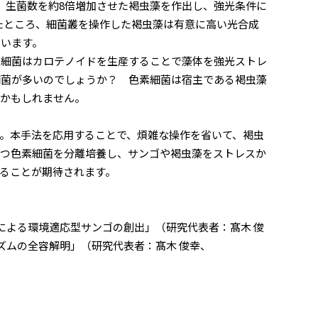
て、生菌数を約8倍増加させた褐虫藻を作出し、強光条件に
定したところ、細菌叢を操作した褐虫藻は有意に高い光合成
ています。
細菌はカロテノイドを生産することで藻体を強光ストレ
細菌が多いのでしょうか？ 色素細菌は宿主である褐虫藻
のかもしれません。
。本手法を応用することで、煩雑な操作を省いて、褐虫
持つ色素細菌を分離培養し、サンゴや褐虫藻をストレスか
ることが期待されます。
による環境適応型サンゴの創出」（研究代表者：髙木 俊
ニズムの全容解明」（研究代表者：髙木 俊幸、