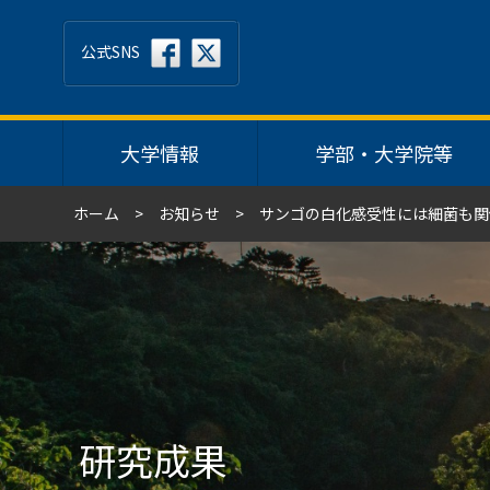
公式SNS
大学情報
学部・大学院等
ホーム
お知らせ
サンゴの白化感受性には細菌も関
研究成果