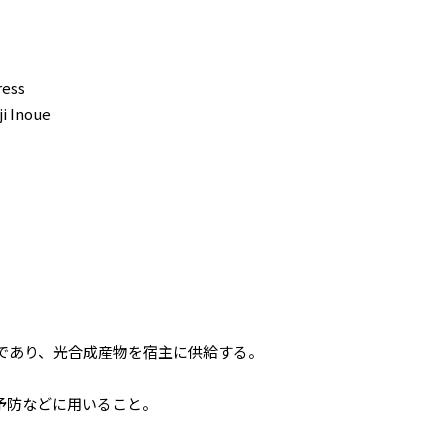
ress
i Inoue
であり、光合成産物を宿主に供給する。
予防などに用いること。