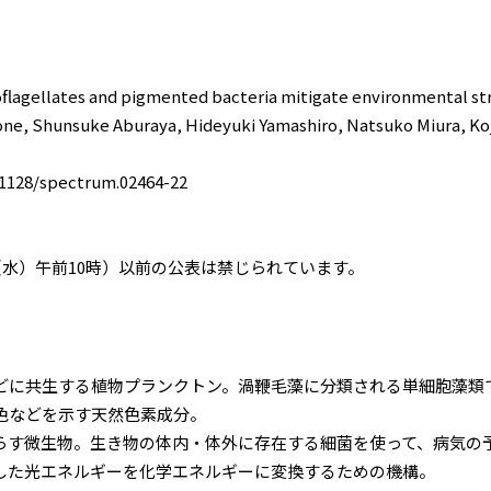
gellates and pigmented bacteria mitigate environmental st
e, Shunsuke Aburaya, Hideyuki Yamashiro, Natsuko Miura, Koj
128/spectrum.02464-22
（水）午前10時）以前の公表は禁じられています。
に共生する植物プランクトン。渦鞭毛藻に分類される単細胞藻類
色などを示す天然色素成分。
す微生物。生き物の体内・体外に存在する細菌を使って、病気の
た光エネルギーを化学エネルギーに変換するための機構。