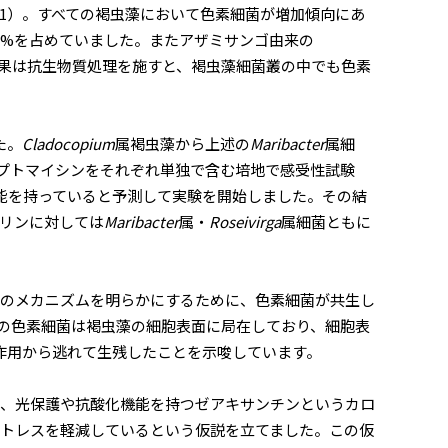
図1）。すべての褐虫藻において色素細菌が増加傾向にあ
が100%を占めていました。またアザミサンゴ由来の
結果は抗生物質処理を施すと、褐虫藻細菌叢の中でも色素
た。
Cladocopium
属褐虫藻から上述の
Maribacter
属細
プトマイシンをそれぞれ単独で含む培地で感受性試験
能を持っていると予測して実験を開始しました。その結
リンに対しては
Maribacter
属・
Roseivirga
属細菌ともに
のメカニズムを明らかにするために、色素細菌が共生し
の色素細菌は褐虫藻の細胞表面に局在しており、細胞表
作用から逃れて生残したことを示唆しています。
、光保護や抗酸化機能を持つゼアキサンチンというカロ
トレスを軽減しているという仮説を立てました。この仮