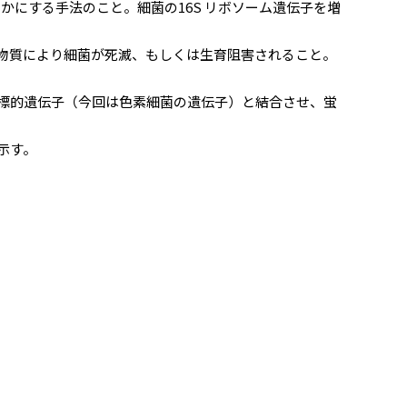
にする手法のこと。細菌の16S リボソーム遺伝子を増
物質により細菌が死滅、もしくは生育阻害されること。
標的遺伝子（今回は色素細菌の遺伝子）と結合させ、蛍
示す。