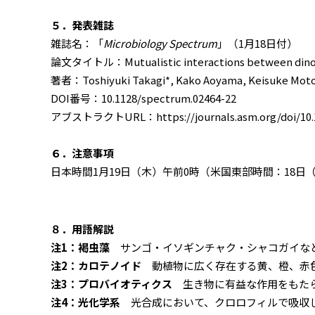
５．発表雑誌
雑誌名：「
Microbiology Spectrum
」（1月18日付）
論文タイトル：Mutualistic interactions between dinofla
著者：Toshiyuki Takagi*, Kako Aoyama, Keisuke Moton
DOI番号：10.1128/spectrum.02464-22
アブストラクトURL：https://journals.asm.org/doi/10.1
６．注意事項
日本時間1月19日（木）午前0時（米国東部時間：18日
８．用語解説
注1：褐虫藻
サンゴ・イソギンチャク・シャコガイなど
注2：カロテノイド
動植物に広く存在する黄、橙、赤
注3：プロバイオティクス
生き物に有益な作用をもたら
注4：光化学系
光合成において、クロロフィルで吸収し