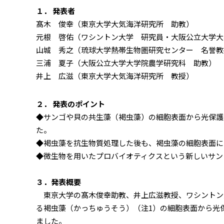
１． 発表者
髙木 俊幸（東京大学大気海洋研究所 助教）
元根 啓佑（ワシントン大学 研究員・大阪公立大学大
山城 秀之（琉球大学熱帯生物圏研究センター 名誉教
三浦 夏子（大阪公立大学大学院農学研究科 助教）
井上 広滋（東京大学大気海洋研究所 教授）
２． 発表のポイント
◆サンゴや貝の共生藻（褐虫藻）の細胞表面から光保護
た。
◆褐虫藻を抗生物質処理した後も、褐虫藻の細胞表面に
◆微生物を用いたプロバイオティクスという新しいサン
３．発表概要
東京大学の髙木俊幸助教、井上広滋教授、ワシントン
る褐虫藻（かっちゅうそう）（注1）の細胞表面から光
ました。