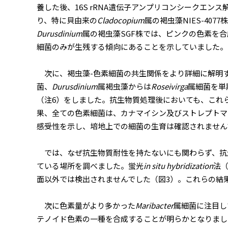
養した後、16S rRNA遺伝子アンプリコンシークエ
り、特に貝由来の
Cladocopium
属の褐虫藻NIES-40
Durusdinium
属の褐虫藻SGF株では、ピンクの色素を
細菌のみが生残する傾向にあることを示していました。
次に、褐虫藻-色素細菌の共生関係をより詳細に解明
菌、
Durusdinium
属褐虫藻からは
Roseivirga
属細菌を単
（注6）をしました。抗生物質処理後においても、これ
果、全ての色素細菌は、カナマイシン及びストレプトマ
感受性を示し、培地上での細菌の生育は確認されません
では、なぜ抗生物質耐性を持たないにも関わらず、抗
ている場所を調べました。蛍光
in situ hybridization
法
面以外では検出されませんでした（図3）。これらの結
次に色素量がより多かった
Maribacter
属細菌に注目し
テノイド色素の一種を合成することが明らかとなりまし