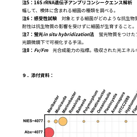
注5：16S rRNA遺伝子アンプリコンシークエンス解析
幅して、検体に含まれる細菌の種類を調べる。
注6：感受性試験
対象とする細菌がどのような抗生物
耐性は抗生物質の影響を受けずに細菌が生育すること。
注7：蛍光
in situ hybridization
法
蛍光物質をつけた
光顕微鏡下で可視化する手法。
注8：
Fv/Fm
光合成能力の指標。吸収された光エネルギ
９．添付資料：