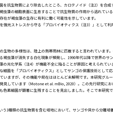
菌を抗生物質により除去したところ、カロテノイド（注2）を合成
褐虫藻の細胞表面に生息することで抗生物質の作用から逃れてい
存在が褐虫藻の生存に有利に働く可能性を示しています。
を強光ストレスから守る「プロバイオティクス（注3）」として利
の生物の多様性は、陸上の熱帯雨林に匹敵すると言われています。
褐虫藻が消失する白化現象が頻発し、1990年代以降で世界のサ
藻の光化学系（注4）が機能不全に陥ることが原因と考えられてい
な細菌を「プロバイオティクス」としてサンゴの保護技術として応
ていますが、その機能や局在はほとんど未解明です。本研究グルー
います（Motone et al. mBio, 2020）。この先行
も色素細菌が顕著に生残することを見出しました。そこで本研究で
う3種類の抗生物質を含む培地において、サンゴや貝から分離培養