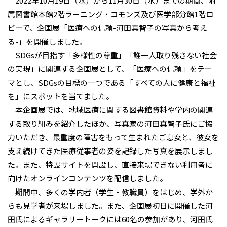
2022年10月19日（水）から11月30日（水）までの期間、附
属図書館本館2階ラーニング・コモンズ及び医学部分館1階ロ
ビーで、企画展「医療への信頼-河田真智子の写真から考え
る-」を開催しました。
SDGsが目指す「多様性の尊重」「誰一人取り残さない社会
の実現」に関連する企画展として、「医療への信頼」をテー
マとし、SDGsの目標の一つである「すべての人に健康と福祉
を」にスポットを当てました。
本企画展では、地域医療に関する図書館資料や学内の関連
する取り組みを紹介したほか、写真家の河田真智子氏にご協
力いただき、最重度の障害をもって生まれたご息女と、彼女を
支え続けてきた医療従事者の姿を記録した写真を展示しまし
た。また、特設サイトを開設し、直接来場できない利用者に
向けたオンラインコンテンツを配信しました。
期間中、多くの学内者（学生・教職員）をはじめ、学外か
らも見学者が来場しました。また、企画展初日に開催した河
田氏によるギャラリートークには60名の参加があり、河田氏