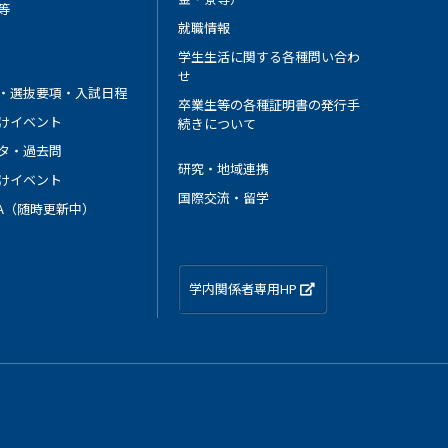
等
就職情報
学生生活に関する各種問い合わ
せ
・選抜要項・入試日程
卒業生等の各種証明書の発行手
けイベント
続きについて
タ・過去問
研究・地域連携
けイベント
国際交流・留学
 A（随時更新中）
学内関係者専用HP