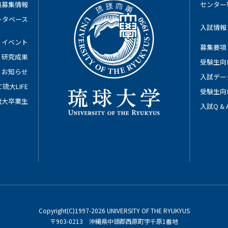
員募集情報
センター
ータベース
入試情報
イベント
募集要項
研究成果
受験生向
お知らせ
入試デー
琉大LIFE
受験生向
琉大卒業生
入試Q &
Copyright(C)1997-2026 UNIVERSITY OF THE RYUKYUS
〒903-0213 沖縄県中頭郡西原町字千原1番地