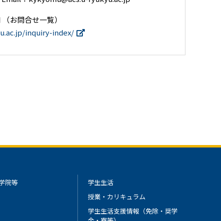
 （お問合せ一覧）
.ac.jp/inquiry-index/
学院等
学生生活
授業・カリキュラム
学生生活支援情報（免除・奨学
金・寮等）