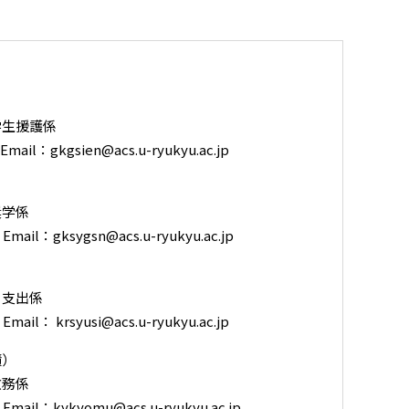
学生援護係
Email：gkgsien@acs.u-ryukyu.ac.jp
奨学係
Email：gksygsn@acs.u-ryukyu.ac.jp
・支出係
Email： krsyusi@acs.u-ryukyu.ac.jp
績）
教務係
 Email：kykyomu@acs.u-ryukyu.ac.jp