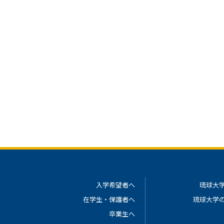
入学希望者へ
琉球大
在学生・保護者へ
琉球大学
卒業生へ