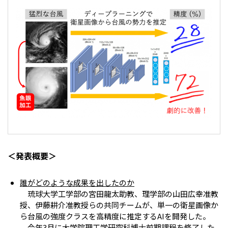
＜発表概要＞
誰がどのような成果を出したのか
琉球大学工学部の宮田龍太助教、理学部の山田広幸准教
授、伊藤耕介准教授らの共同チームが、単一の衛星画像か
ら台風の強度クラスを高精度に推定する
AI
を開発した。
今年
3
月に大学院理工学研究科博士前期課程を修了した