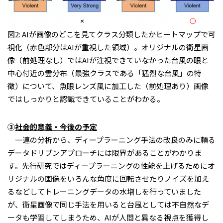
図
2: AI
が画像のどこを見てクラス分類したかヒートマップで可
視化（赤色部分は
AI
が重視した領域）。オリジナルの衛星画
像（前処理なし）では
AI
が注視できていなかった台風の眼と
中心付近の雲分布（最強クラスである「猛烈な台風」の特
徴）について、魚眼レンズ風に加工した（前処理あり）画像
ではしっかりと認識できていることがわかる。
③
社会的意義・今後の予定
一連の分析から、ディープラーニング手法の改良のみに頼る
データドリブンアプローチには限界があることがわかりま
す。先行研究ではディープラーニングの性能を上げるためにオ
リジナルの画像をいろんな角度に回転させたりノイズを加え
るなどしてトレーニングデータの水増しを行っていました
が、衛星画像で同じ手法を用いると台風としては不自然なデ
ータも学習してしまうため、
AI
が人間と異なる視点を獲得し