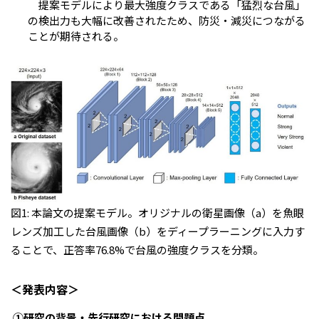
提案モデルにより最大強度クラスである「猛烈な台風」
の検出力も大幅に改善されたため、防災・減災につながる
ことが期待される。
図
1:
本論文の提案モデル。オリジナルの衛星画像
（
a
）
を魚眼
レンズ加工した台風画像
（
b
）
をディープラーニングに入力す
ることで、正答率76.8%で台風の強度クラスを分類。
＜発表内容＞
①
研究の背景・先行研究における問題点