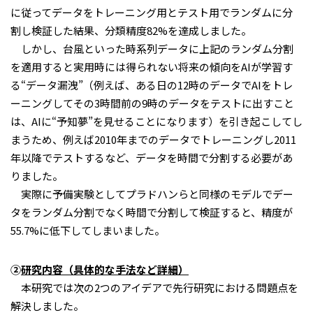
に従ってデータをトレーニング用とテスト用でランダムに分
割し検証した結果、分類精度
82%
を達成しました。
しかし、台風といった時系列データに上記のランダム分割
を適用すると実用時には得られない将来の傾向を
AI
が学習す
る“データ漏洩”（例えば、ある日の
12
時のデータで
AI
をトレ
ーニングしてその
3
時間前の
9
時のデータをテストに出すこと
は、
AI
に“予知夢”を見せることになります）を引き起こしてし
まうため、例えば
2010
年までのデータでトレーニングし
2011
年以降でテストするなど、データを時間で分割する必要があ
りました。
実際に予備実験としてプラドハンらと同様のモデルでデー
タをランダム分割でなく時間で分割して検証すると、精度が
55.7%
に低下してしまいました。
②
研究内容（具体的な手法など詳細）
本研究では次の
2
つのアイデアで先行研究における問題点を
解決しました。