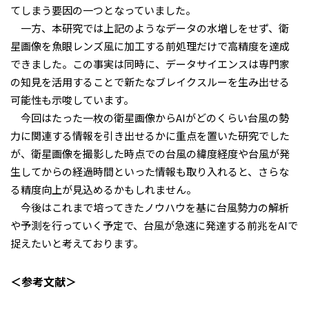
てしまう要因の一つとなっていました。
一方、本研究では上記のようなデータの水増しをせず、衛
星画像を魚眼レンズ風に加工する前処理だけで高精度を達成
できました。この事実は同時に、データサイエンスは専門家
の知見を活用することで新たなブレイクスルーを生み出せる
可能性も示唆しています。
今回はたった一枚の衛星画像から
AI
がどのくらい台風の勢
力に関連する情報を引き出せるかに重点を置いた研究でした
が、衛星画像を撮影した時点での台風の緯度経度や台風が発
生してからの経過時間といった情報も取り入れると、さらな
る精度向上が見込めるかもしれません。
今後はこれまで培ってきたノウハウを基に台風勢力の解析
や予測を行っていく予定で、台風が急速に発達する前兆を
AI
で
捉えたいと考えております。
＜参考文献＞