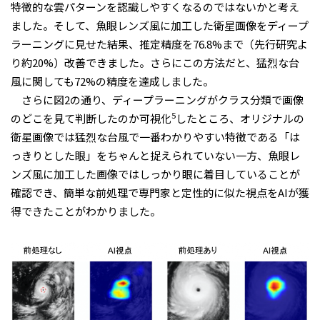
特徴的な雲パターンを認識しやすくなるのではないかと考え
ました。そして、魚眼レンズ風に加工した衛星画像をディープ
ラーニングに見せた結果、推定精度を
76.8%
まで（先行研究よ
り約
20%
）改善できました。さらにこの方法だと、猛烈な台
風に関しても
72%
の精度を達成しました。
さらに図
2
の通り、ディープラーニングがクラス分類で画像
5
のどこを見て判断したのか可視化
したところ、オリジナルの
衛星画像では猛烈な台風で一番わかりやすい特徴である「は
っきりとした眼」をちゃんと捉えられていない一方、魚眼レ
ンズ風に加工した画像ではしっかり眼に着目していることが
確認でき、簡単な前処理で専門家と定性的に似た視点を
AI
が獲
得できたことがわかりました。