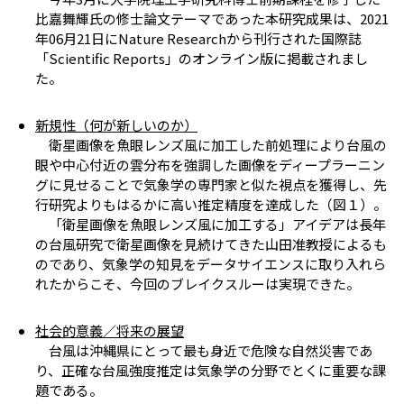
比嘉舞輝氏の修士論文テーマであった本研究成果は、
2021
年
06
月
21
日に
Nature Research
から刊行された国際誌
「
Scientific Reports
」のオンライン版に掲載されまし
た。
新規性（何が新しいのか）
衛星画像を魚眼レンズ風に加工した前処理により台風の
眼や中心付近の雲分布を強調した画像をディープラーニン
グに見せることで気象学の専門家と似た視点を獲得し、先
行研究よりもはるかに高い推定精度を達成した（図１）。
「衛星画像を魚眼レンズ風に加工する」アイデアは長年
の台風研究で衛星画像を見続けてきた山田准教授によるも
のであり、気象学の知見をデータサイエンスに取り入れら
れたからこそ、今回のブレイクスルーは実現できた。
社会的意義／将来の展望
台風は沖縄県にとって最も身近で危険な自然災害であ
り、正確な台風強度推定は気象学の分野でとくに重要な課
題である。