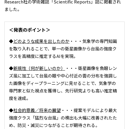
Research社の学術雑誌「Scientific Reports」誌に掲載され
ました。
＜発表のポイント＞
◆
どのような成果を出したのか
・・・気象学の専門知識
を取り入れることで、単一の衛星画像から台風の強度ク
ラスを高精度に推定するAIを実現。
◆
新規性（何が新しいのか）
・・・衛星画像を魚眼レン
ズ風に加工して台風の眼や中心付近の雲の分布を強調し
た画像をディープラーニングに見せることで、気象学の
専門家と似た視点を獲得し、先行研究よりも高い推定精
度を達成。
◆
社会的意義／将来の展望
・・・提案モデルにより最大
強度クラス「猛烈な台風」の検出も大幅に改善されたた
め、防災・減災につながることが期待される。