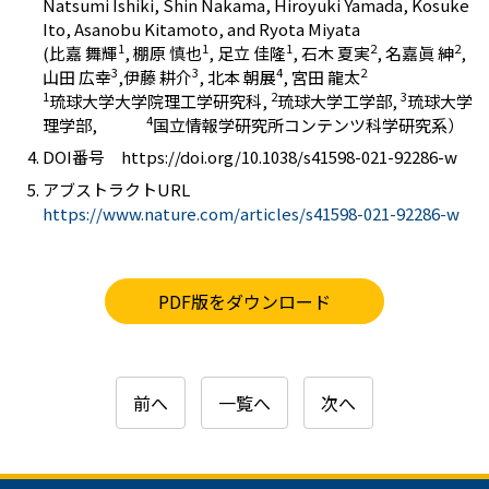
Natsumi Ishiki, Shin Nakama, Hiroyuki Yamada, Kosuke
Ito, Asanobu Kitamoto, and Ryota Miyata
1
1
1
2
2
(比嘉 舞輝
,
棚原 慎也
,
足立 佳隆
,
石木 夏実
,
名嘉眞 紳
,
3
3
4
2
山田 広幸
,
伊藤 耕介
,
北本 朝展
,
宮田 龍太
1
2
3
琉球大学大学院理工学研究科
,
琉球大学工学部
,
琉球大学
4
理学部
,
国立情報学研究所コンテンツ科学研究系）
DOI番号
https://doi.org/10.1038/s41598-021-92286-w
アブストラクト
URL
https://www.nature.com/articles/s41598-021-92286-w
PDF版をダウンロード
前へ
一覧へ
次へ