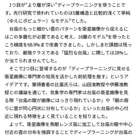
1つ目が
“
より層が深い”ディープラーニングを使うことで
す。先行研究で使われていたのは
5
層構造と比較的浅くて単純
3
（ゆえにポピュラー）なモデル
でした。
台風のもっと細かい雲のパターンを衛星画像から捉えるに
4
はこの多層化が必要であると考え、
16
層のモデル
を使ったと
ころ精度を
68.9%
まで改善できました。しかしまだ課題は残っ
ており、最強クラスである「猛烈な台風」に関しては
28%
し
か当てられませんでした。
そこで
2
つ目に登場するのが「ディープラーニングに見せる
衛星画像に専門家の知見を活かした前処理を施す」というア
イデアです。筆頭著者の比嘉氏らは、山田准教授や伊藤准教
授との議論を通じて、気象学の専門家は台風の衛星画像を見
る際「台風の眼が画像にはっきり現れているか」や「眼の周
りに雲が同心円状に分布しているか」といった台風の中心付
近に現れる特徴をよく見ていることを知りました。
よって、衛星画像を魚眼レンズ風に加工して台風の眼や中心
付近の雲の分布を強調することでディープラーニングが台風の