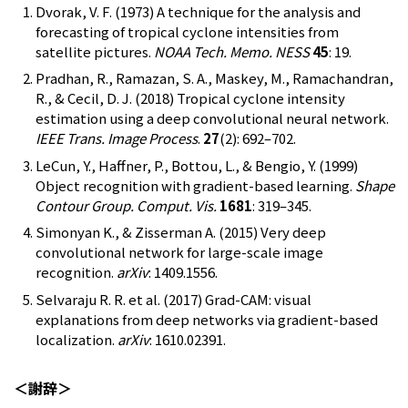
Dvorak, V. F. (1973) A technique for the analysis and
forecasting of tropical cyclone intensities from
satellite pictures.
NOAA Tech. Memo. NESS
45
: 19.
Pradhan, R., Ramazan, S. A., Maskey, M., Ramachandran,
R., & Cecil, D. J. (2018) Tropical cyclone intensity
estimation using a deep convolutional neural network.
IEEE Trans. Image Process
.
27
(2): 692–702.
LeCun, Y., Haffner, P., Bottou, L., & Bengio, Y. (1999)
Object recognition with gradient-based learning.
Shape
Contour Group. Comput. Vis.
1681
: 319–345.
Simonyan K., & Zisserman A. (2015) Very deep
convolutional network for large-scale image
recognition.
arXiv
: 1409.1556.
Selvaraju R. R. et al. (2017) Grad-CAM: visual
explanations from deep networks via gradient-based
localization.
arXiv
: 1610.02391.
＜謝辞＞