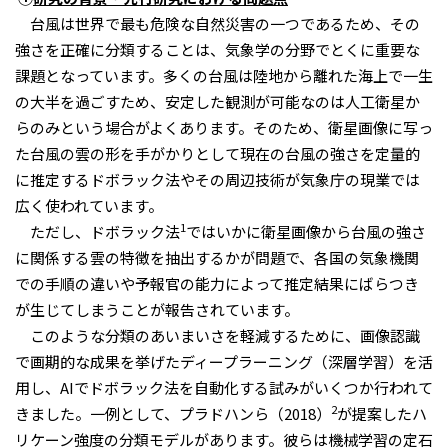
台風は世界で最も危険な自然災害の一つであるため、その
強さを正確に分類することは、気象学の分野でとくに重要な
課題となっています。多くの台風は陸地から離れた海上で一生
の大半を過ごすため、安定した観測が可能なのは人工衛星か
らのみという場合がよくあります。そのため、衛星画像に写っ
た台風の雲の形を手がかりとして現在の台風の強さを定量的
に推定するドボラック法やその周辺技術が気象庁の現業では
広く使われています。
1
ただし、ドボラック法
ではいかに衛星画像から台風の強さ
に関係する雲の特徴を抽出するかが問題で、各国の気象機関
での手順の違いや予報官の能力によって推定結果にばらつき
が生じてしまうことが報告されています。
このような分類のあいまいさを軽減するために、画像認識
で画期的な成果を挙げたディープラーニング（深層学習）を活
用し、
AI
でドボラック法を自動化する試みがいくつか行われて
2
きました。一例として、プラドハンら（
2018
）
が提案したハ
リケーン強度の分類モデルがあります。彼らは機械学習の定石