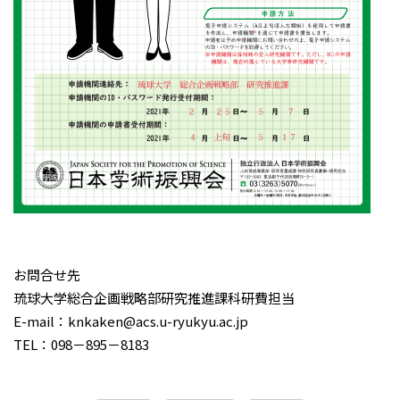
お問合せ先
琉球大学総合企画戦略部研究推進課科研費担当
E-mail：knkaken@acs.u-ryukyu.ac.jp
TEL：098－895－8183