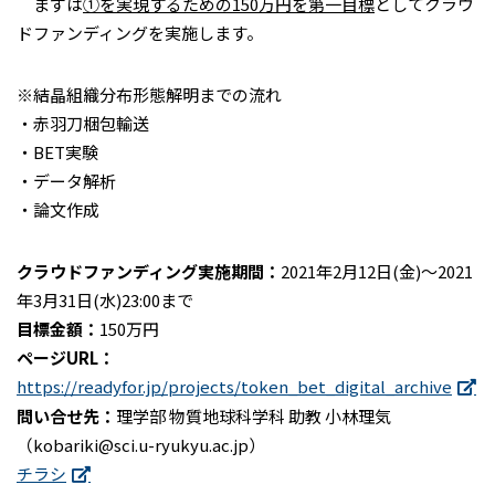
まずは
①を実現するための150万円を第一目標
としてクラウ
ドファンディングを実施します。
※結晶組織分布形態解明までの流れ
・赤羽刀梱包輸送
・BET実験
・データ解析
・論文作成
クラウドファンディング実施期間：
2021年2月12日(金)～2021
年3月31日(水)23:00まで
目標金額：
150万円
ページURL：
https://readyfor.jp/projects/token_bet_digital_archive
問い合せ先：
理学部 物質地球科学科 助教 小林理気
（kobariki@sci.u-ryukyu.ac.jp）
チラシ