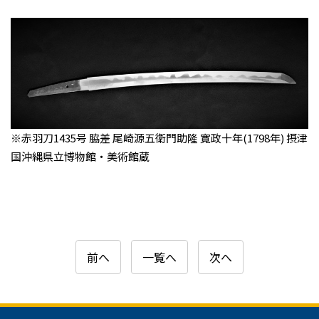
※赤羽刀1435号 脇差 尾崎源五衛門助隆 寛政十年(1798年) 摂津
国沖縄県立博物館・美術館蔵
前へ
一覧へ
次へ