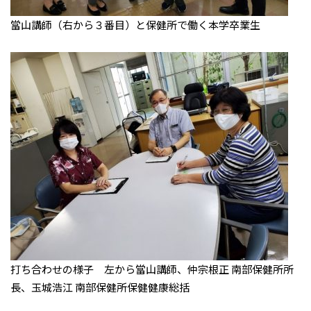
當山講師（右から３番目）と保健所で働く本学卒業生
打ち合わせの様子 左から當山講師、仲宗根正 南部保健所所
長、玉城浩江 南部保健所保健健康総括