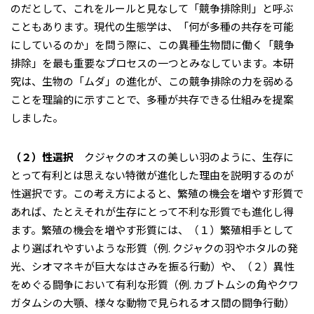
のだとして、これをルールと見なして「競争排除則」と呼ぶ
こともあります。現代の生態学は、「何が多種の共存を可能
にしているのか」を問う際に、この異種生物間に働く「競争
排除」を最も重要なプロセスの一つとみなしています。本研
究は、生物の「ムダ」の進化が、この競争排除の力を弱める
ことを理論的に示すことで、多種が共存できる仕組みを提案
しました。
（２）性選択
クジャクのオスの美しい羽のように、生存に
とって有利とは思えない特徴が進化した理由を説明するのが
性選択です。この考え方によると、繁殖の機会を増やす形質で
あれば、たとえそれが生存にとって不利な形質でも進化し得
ます。繁殖の機会を増やす形質には、（１）繁殖相手として
より選ばれやすいような形質（例. クジャクの羽やホタルの発
光、シオマネキが巨大なはさみを振る行動）や、（２）異性
をめぐる闘争において有利な形質（例. カブトムシの角やクワ
ガタムシの大顎、様々な動物で見られるオス間の闘争行動）