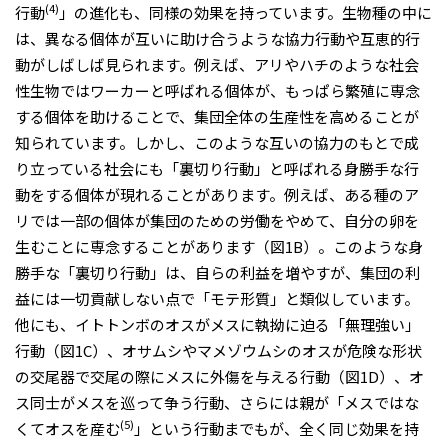
(4)
行動
」の進化も、同様の効果を持っています。生物種の中に
は、異なる個体が互いに助け合うような協力行動や互恵的行
動がしばしば見られます。例えば、アリやハチのような社会
性生物ではワーカーと呼ばれる個体が、もっぱら繁殖に専念
する個体を助けることで、集団全体の生産性を高めることが
知られています。しかし、このような互いの協力のもとで成
り立っている社会にも「裏切り行動」と呼ばれる身勝手な行
動をする個体が現れることがあります。例えば、ある種のア
リでは一部の個体が集団のための労働をやめて、自分の卵を
生むことに専念することがあります（図1B）。このような身
勝手な「裏切り行動」は、自らの利益を増やすが、集団の利
益には一切貢献しない点で「モテ形質」と類似しています。
他にも、イトトンボのオスがメスに執拗に迫る「無理強い」
行動（図1C）、オサムシやマメゾウムシのオスが危険な形状
の交尾器で交尾の際にメスに外傷を与える行動（図1D）、オ
ス同士がメスを巡って争う行動、さらには親が「メスではな
(5)
くてオスを産む
」という行動までもが、全く同じ効果を持