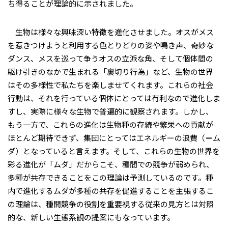
ち得ることが理論的に示されました。
生物は様々な興味深い特徴を進化させました。オスがメス
を惹きつけようと利用する色とりどりの姿や鳴き声、奇妙な
ダンス、メスを巡って争うオスの立派な角、そして個体間の
駆け引きのなかで生まれる「裏切り行為」など、生物の世界
はその多様性で私たちを楽しませてくれます。これらの社会
行動は、それを行っている個体にとっては有利なので進化しま
すし、実際に様々な生物で普遍的に観察されます。しかし、
もう一方で、これらの進化は生物種の存続や繁栄への貢献が
ほとんど期待できず、集団にとってはエネルギーの浪費（＝ム
ダ）となっていると言えます。そして、これらの生物の世界を
彩る進化が「ムダ」だからこそ、種間での競争が弱められ、
多種が共存できることをこの理論は予測しているのです。種
内で進化するムダが多種の共存を促進することを主張するこ
の理論は、種間競争の役割を重要視する従来の見方とは対照
的な、新しい生態系観の提案にもなっています。