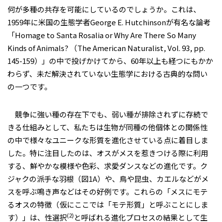
何が多種の共存を可能にしているのでしょうか。これは、
1959年に米国の生態学者George E. Hutchinsonが有名な論考
「Homage to Santa Rosalia or Why Are There So Many
Kinds of Animals? （The American Naturalist, Vol. 93, pp.
145-159）」の中で投げかけてから、60年以上も経つにもかか
わらず、未だ解決されていない生態学における古典的な問い
の一つです。
競争に強い種の存在下でも、弱い種が排除されずに存続で
きる仕組みとして、私たちは生物が同種の他個体との関係性
の中で様々なユニークな形質を進化させている点に着目しま
した。特に注目したのは、オスがメスを惹きつける際に利用
する、鮮やかな模様や色彩、求愛ダンスなどの進化です。ク
ジャクの派手な羽根（図1A）や、鳥や昆虫、カエルなどがメ
スを呼ぶ鳴き声などはその好例です。これらの「メスにモテ
るオスの特徴（仮にここでは「モテ形質」と呼ぶことにしま
(2)
す）」は、性選択
と呼ばれる進化プロセスの結果として生