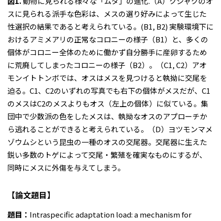
図
1.
動物に見られる様々な「ムダ」の進化.（A）クジャクのオ
スに見られる派手な色彩は、メスの選り好みによって生じた
性選択の結果であると考えられている。(B1, B2) 実験環境下に
おけるアミメアリの正常なコロニーの様子（B1）と、多くの
個体がコロニー全体のために働かず自分勝手に産卵するため
に荒廃してしまったコロニーの様子（B2）。（C1, C2）アオ
モンイトトンボでは、オスはメスを見つけると執拗に交尾を
迫る。C1、C2のいずれの写真でも右下の個体がメスだが、C1
のメスはC2のメスよりもオス（左上の個体）に似ている。集
団中で少数派の色をしたメスは、執拗なオスのアプローチか
ら逃れることができると考えられている。（D）ヨツモンマメ
ゾウムシという昆虫の一種のオスの交尾器。交尾器に生えた
鋭い多数のトゲによって交尾・繁殖を確実なものにするが、
同時にメスに外傷を与えてしまう。
【論文題目】
題目：
Intraspecific adaptation load: a mechanism for