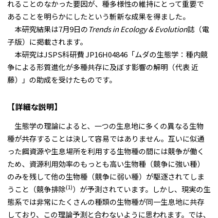
れることのなかった要因が、種多様性の維持にとって重要で
あることを明らかにしたという斬新な成果を得ました。
本研究結果は7月9日の
Trends in Ecology & Evolution
誌（電
子版）に掲載されます。
本研究はJSPS科研費
JP16H04846
「ムダの生態学：種内競
争による形質進化が多種共存に及ぼす影響の解明（代表 近
藤）」の助成を受けたものです。
【詳細な説明】
生態学の理論によると、一つの生息地に多くの異なる生物
種が共存することは決して容易ではありません。互いに似通
った餌資源や生息場所を利用する生物種の間には競争が働く
ため、資源利用効率のもっとも高い生物種（競争に強い種）
のみを残して他の生物種（競争に弱い種）が駆逐されてしま
(1)
うこと（競争排除
）が予測されています。しかし、現実の生
態系では非常にたくさんの種類の生物種が同一生息地に共存
しており、この理論予測と合わないように思われます。では、