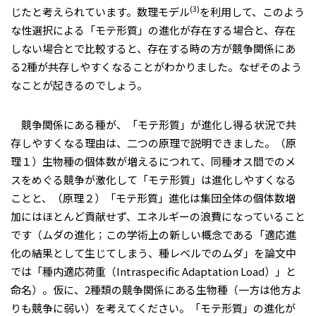
(3)
じたと考えられています。数理モデル
を利用して、このよう
な性選択による「モテ形質」の進化が存在する場合と、存在
しない場合とで比較すると、存在する時の方が競争関係にあ
る2種が共存しやすくなることがわかりました。なぜそのよう
なことが起きるのでしょう。
競争関係にある種が、「モテ形質」が進化し得る状況で共
存しやすくなる理由は、二つの原理で説明できました。（原
理１）生物種の個体数が増えるにつれて、同種オス間でのメ
スをめぐる競争が激化して「モテ形質」は進化しやすくなる
ことと、（原理２）「モテ形質」進化は集団全体の個体数増
加にはほとんど貢献せず、エネルギーの浪費になっていること
です（ムダの進化；この学術上の新しい概念である「適応進
化の結果として生じてしまう、種レベルでのムダ」を論文中
では「種内適応荷重（Intraspecific Adaptation Load）」と
命名）。仮に、2種類の競争関係にある生物種（一方は他方よ
りも競争に弱い）を考えてください。「モテ形質」の進化が