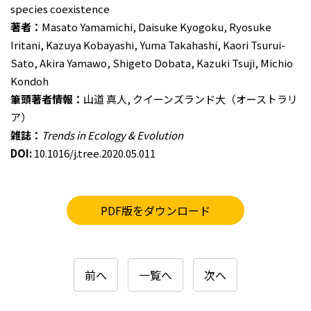
species coexistence
著者：
Masato Yamamichi, Daisuke Kyogoku, Ryosuke
Iritani, Kazuya Kobayashi, Yuma Takahashi, Kaori Tsurui-
Sato, Akira Yamawo, Shigeto Dobata, Kazuki Tsuji, Michio
Kondoh
筆頭著者情報：
山道 真人, クイーンズランド大（オーストラリ
ア）
雑誌：
Trends in Ecology & Evolution
DOI:
10.1016/j.tree.2020.05.011
PDF版をダウンロード
前へ
一覧へ
次へ