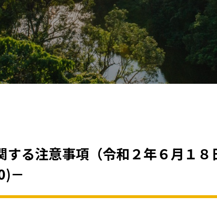
る注意事項（令和２年６月１８日版） －
20)－