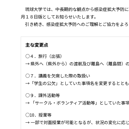
琉球大学では、中長期的な観点から感染症拡大予防に
月１８日版としてお知らせいたします。
引き続き、感染症拡大予防へのご理解とご協力をよろ
主な変更点
○４．旅行（出張）
→ 県外へ（県外から）の渡航及び離島へ（離島間）
○７．講義を欠席した際の取扱い
→「学生の公欠」としていた事項名を変更するととも
○９．課外活動等
→ 「サークル・ボランティア活動等」としていた事
○10．授業等
→ 一部で対面授業が可能となるが、状況の変化に応