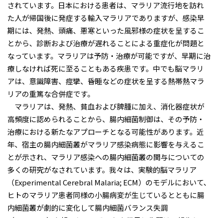
されています。⽇本における患者は、マラリア流⾏地を訪れ
た⼈が帰国後に発症する輸⼊マラリアでありますが、感染早
期には、発熱、頭痛、悪寒といった⾵邪様の症状を呈するこ
とから、診断および治療が遅れることによる重症化が問題と
なっています。マラリアは予防・治療が可能ですが、早期に治
療しなければ死に⾄ることもある疾患です。中でも脳マラリ
アは、意識障害、痙攣、昏睡などの症状を呈する熱帯熱マラ
リアの重篤な合併症です。
マラリアは、発熱、貧⾎および脾腫に加え、消化器症状が
⾼頻度に認められることから、腸内細菌制御は、その予防・
治療における新たなアプローチとなる可能性があります。近
年、宿主の腸内細菌叢がマラリア感染病態に影響を与えるこ
とが⽰され、マラリア感染への腸内細菌叢の関与についての
多くの研究がなされています。我々は、実験的脳マラリア
（Experimental Cerebral Malaria; ECM）のモデルにおいて、
ヒトのマラリア患者同様の⼩腸病変が⽣じているとともに腸
内細菌叢が劇的に変化して腸内細菌バランス失調