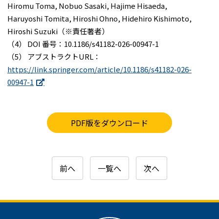
Hiromu Toma, Nobuo Sasaki, Hajime Hisaeda,
Haruyoshi Tomita, Hiroshi Ohno, Hidehiro Kishimoto,
Hiroshi Suzuki（※責任著者）
（4） DOI 番号：10.1186/s41182-026-00947-1
（5） アブストラクトURL：
https://link.springer.com/article/10.1186/s41182-026-
00947-1
PDF版をダウンロード
前へ
一覧へ
次へ