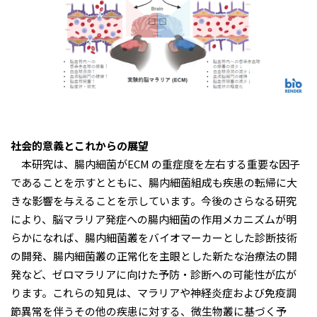
社会的意義とこれからの展望
本研究は、腸内細菌がECM の重症度を左右する重要な因⼦
であることを⽰すとともに、腸内細菌組成も疾患の転帰に⼤
きな影響を与えることを⽰しています。今後のさらなる研究
により、脳マラリア発症への腸内細菌の作⽤メカニズムが明
らかになれば、腸内細菌叢をバイオマーカーとした診断技術
の開発、腸内細菌叢の正常化を主眼とした新たな治療法の開
発など、ゼロマラリアに向けた予防・診断への可能性が広が
ります。これらの知⾒は、マラリアや神経炎症および免疫調
節異常を伴うその他の疾患に対する、微⽣物叢に基づく予