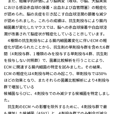
また、組織学的評価により脳病変（嗅球、⼩脳、⼤脳実質
における感染⾚⾎球の接着・出⾎および⾎管閉塞）の軽症化
が認められ、脳の炎症を引き起こす⽩⾎球浸潤の顕著な減少
が認められました。これらの成績は、抗⽣剤投与により腸内
細菌叢が変化したマウスでは、脳への⾚⾎球接着や⽩⾎球浸
潤が改善されて脳症状が軽症化していること⽰しています。
4 種類の抗⽣剤投与による腸内細菌叢変化に伴いECM の軽
症化が認められたことから、抗⽣剤の単剤投与群を含めた6 群
間（4 剤投与群、1 種類のみを投与する単剤投与4 群、抗⽣剤
を投与しない対照群）で、菌叢⽐較解析を⾏うことにより、
ECM に関連する腸内細菌の特定を試みました。その結果、
ECM の軽症化は4 剤投与時にのみ起こり、単剤投与では50％
ほどの効果となり、またそれらの菌叢⽐較解析により4 剤投与
群で増加している
候補菌ならびに、4 剤投与でのみ減少する候補菌を特定しまし
た。
抗⽣剤のECM への影響を除外するために、4 剤投与群で最
も増加した候補菌（ASV1）と、4 剤投与群でのみ割合が減少