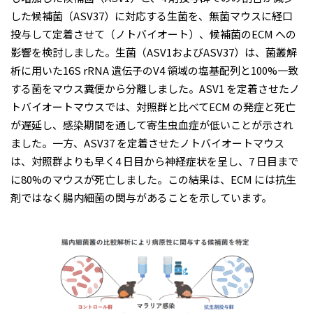
した候補菌（ASV37）に対応する⽣菌を、無菌マウスに経⼝
投与して定着させて（ノトバイオート）、候補菌のECM への
影響を検討しました。⽣菌（ASV1およびASV37）は、菌叢解
析に⽤いた16S rRNA 遺伝⼦のV4 領域の塩基配列と100%⼀致
する菌をマウス糞便から分離しました。ASV1 を定着させたノ
トバイオートマウスでは、対照群と⽐べてECM の発症と死亡
が遅延し、感染期間を通して寄⽣⾍⾎症が低いことが⽰され
ました。⼀⽅、ASV37 を定着させたノトバイオートマウス
は、対照群よりも早く4 ⽇⽬から神経症状を呈し、7 ⽇⽬まで
に80%のマウスが死亡しました。この結果は、ECM には抗⽣
剤ではなく腸内細菌の関与があることを⽰しています。