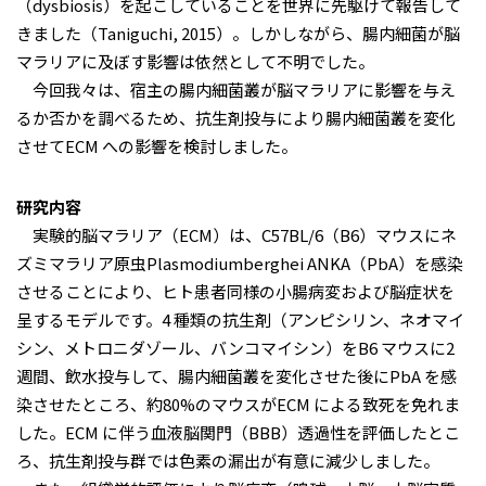
（dysbiosis）を起こしていることを世界に先駆けて報告して
きました（Taniguchi, 2015）。しかしながら、腸内細菌が脳
マラリアに及ぼす影響は依然として不明でした。
今回我々は、宿主の腸内細菌叢が脳マラリアに影響を与え
るか否かを調べるため、抗⽣剤投与により腸内細菌叢を変化
させてECM への影響を検討しました。
研究内容
実験的脳マラリア（ECM）は、C57BL/6（B6）マウスにネ
ズミマラリア原⾍Plasmodiumberghei ANKA（PbA）を感染
させることにより、ヒト患者同様の⼩腸病変および脳症状を
呈するモデルです。4 種類の抗⽣剤（アンピシリン、ネオマイ
シン、メトロニダゾール、バンコマイシン）をB6 マウスに2
週間、飲⽔投与して、腸内細菌叢を変化させた後にPbA を感
染させたところ、約80%のマウスがECM による致死を免れま
した。ECM に伴う⾎液脳関⾨（BBB）透過性を評価したとこ
ろ、抗⽣剤投与群では⾊素の漏出が有意に減少しました。