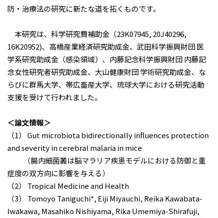
防・治療法の研究に新たな道を拓くものです。
本研究は、科学研究費補助⾦（23K07945, 20J40296,
16K20952)、⾼橋産業経済研究助成⾦、武⽥科学振興財団 医
学系研究助成⾦（感染領域）、内藤記念科学振興財団 内藤記
念⼥性研究者研究助成⾦、⼤⼭健康財団 学術研究助成⾦、な
らびに群⾺⼤学、帯広畜産⼤学、琉球⼤学における研究活動
⽀援を受けて⾏われました。
＜論⽂情報＞
（1） Gut microbiota bidirectionally influences protection
and severity in cerebral malaria in mice
（腸内細菌叢は脳マラリア疾患モデルにおける防御と重
症度の双⽅向に影響を与える）
（2） Tropical Medicine and Health
（3） Tomoyo Taniguchi*, Eiji Miyauchi, Reika Kawabata-
Iwakawa, Masahiko Nishiyama, Rika Umemiya-Shirafuji,