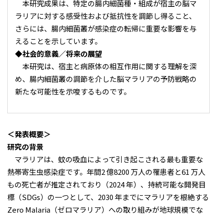
本研究成果は、特定の腸内細菌種・組成が宿主の脳マ
ラリアに対する感受性および抵抗性を調節し得ること、
さらには、腸内細菌叢が感染症の転帰に重要な影響を与
えることを⽰しています。
◆社会的意義／将来の展望
本研究は、宿主と病原体の相互作⽤に関する理解を深
め、腸内細菌叢の調節を介した脳マラリアの予防戦略の
新たな可能性を⽰唆するものです。
＜発表概要＞
研究の背景
マラリアは、蚊の吸⾎によって引き起こされる最も重要な
熱帯寄⽣⾍感染症です。年間2 億8200 万⼈の罹患者と61 万⼈
もの死亡者が推定されており（2024 年）、持続可能な開発⽬
標（SDGs）の⼀つとして、2030 年までにマラリアを根絶する
Zero Malaria（ゼロマラリア）への取り組みが地球規模でな