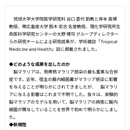
琉球⼤学⼤学院医学研究科 ⾕⼝ 委代 助教と岸本 英博
教授、帯広畜産⼤学 鈴⽊ 宏志 名誉教授、理化学研究所⽣
命医科学研究センターの⼤野 博司 グループディレクター
らの研究チームによる研究成果が、学術雑誌「Tropical
Medicine and Health」誌に掲載されました。
◆どのような成果を出したのか
脳マラリアは、熱帯熱マラリア感染の最も重篤な合併
症です。近年、宿主の腸内細菌叢がマラリア感染に影響
を与えることが明らかにされてきましたが、 脳マラリ
アに与える影響はこれまで不明でした。我々は、実験的
脳マラリアのモデルを⽤いて、脳マラリアの病態に腸内
細菌が関与していることを世界で初めて明らかにしまし
た。
◆新規性