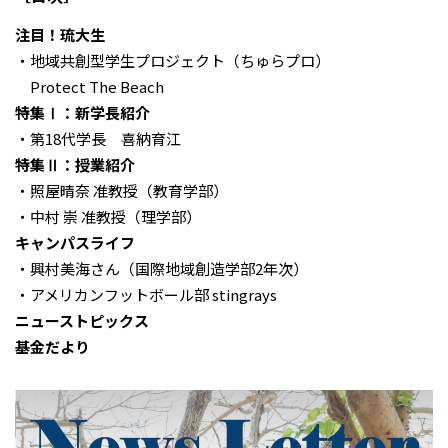
注目！琉大生
・地域共創型学生プロジェクト（ちゅらプロ）
Protect The Beach
特集Ⅰ：新学長紹介
・第18代学長 喜納育江
特集Ⅱ：授業紹介
・照屋晴奈 准教授（教育学部）
・中村 崇 准教授（理学部）
キャンパスライフ
・興村美海さん（国際地域創造学部2年次）
・アメリカンフットボール部 stingrays
ニューストピックス
基金だより