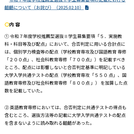
齟齬について（お詫び）（2025.02.10）
〇
内 容
① 令和７年度学校推薦型選抜Ⅱ学生募集要項「５．実施教
科・科目等及び配点」において、合否判定に用いる合計点に
は、個別学力検査等の配点（学校教育専攻及び国語教育 専修
「２００点」、社会科教育専修「７００点」）を記載すべき
ところ、配点には影響しないと合否判定基準に明記している
大学入学共通テストの配点（学校教育専攻「５５０ 点」、国
語教育専修及び社会科教育専修「８００点 」） を加算した点
数を記載していた。
② 英語教育専修においては、合否判定に共通テストの得点も
含むところ、選抜方法等の記載に大学入学共通テストの配点
を含まないように読み取れる齟齬があった。