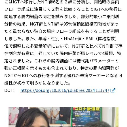
にはIGTへ移行したNTI群6名の２群に分類し、開始時の腸内
フローラ組成に注目して２群を比較することでIGTへの移行に
関連する腸内細菌の同定を試みました。部分的最小二乗判別
分析の結果、NGT群とNTI群は95％信頼区間楕円領域がまっ
たく重ならない独自の腸内フローラ組成を有することが判明
しました。また、年齢・性別・HbA1c値・BMI（体格指数）
値で調整した多変量解析において、NGT群と比べてNTI群で存
在割合が有意に上昇していた腸内細菌が属レベルで4種類、特
定されました。これらの腸内細菌には糖代謝パラメーターと
強い正相関を示すものも含まれており、特定の腸内細菌群が
NGTからIGTへの移行を予測する優れた未病マーカーとなる可
能性が初めて明らかになりました。
DOI：
https://doi.org/10.1016/j.diabres.2024.111747