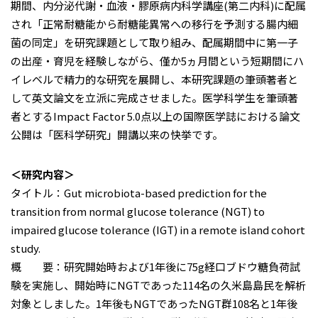
期間、内分泌代謝・血液・膠原病内科学講座(第二内科)に配属
され「正常耐糖能から耐糖能異常への移行を予測する腸内細
菌の同定」を研究課題として取り組み、配属期間中に第一子
の出産・育児を経験しながら、僅か5ヵ月間という短期間にハ
イレベルで精力的な研究を展開し、本研究課題の筆頭著者と
して英文論文を立派に完成させました。医学科学生を筆頭著
者とするImpact Factor 5.0点以上の国際医学誌における論文
公開は「医科学研究」開講以来の快挙です。
＜研究内容＞
タイトル：Gut microbiota-based prediction for the
transition from normal glucose tolerance (NGT) to
impaired glucose tolerance (IGT) in a remote island cohort
study.
概 要：研究開始時および1年後に75g経口ブドウ糖負荷試
験を実施し、開始時にNGTであった114名の久米島島民を解析
対象としました。1年後もNGTであったNGT群108名と1年後