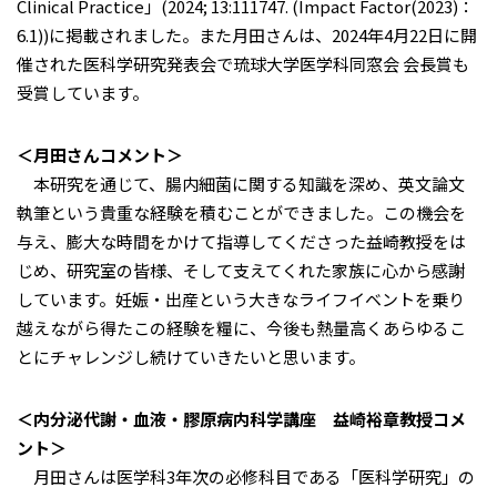
Clinical Practice」(2024; 13:111747. (Impact Factor(2023)：
6.1))に掲載されました。また月田さんは、2024年4月22日に開
催された医科学研究発表会で琉球大学医学科同窓会 会長賞も
受賞しています。
＜月田さんコメント＞
本研究を通じて、腸内細菌に関する知識を深め、英文論文
執筆という貴重な経験を積むことができました。この機会を
与え、膨大な時間をかけて指導してくださった益崎教授をは
じめ、研究室の皆様、そして支えてくれた家族に心から感謝
しています。妊娠・出産という大きなライフイベントを乗り
越えながら得たこの経験を糧に、今後も熱量高くあらゆるこ
とにチャレンジし続けていきたいと思います。
＜内分泌代謝・血液・膠原病内科学講座 益崎裕章教授コメ
ント＞
月田さんは医学科3年次の必修科目である「医科学研究」の