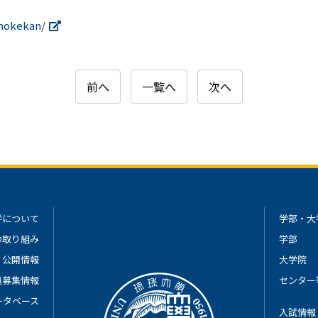
/hokekan/
前へ
一覧へ
次へ
学について
学部・大
の取り組み
学部
公開情報
大学院
員募集情報
センター
ータベース
入試情報