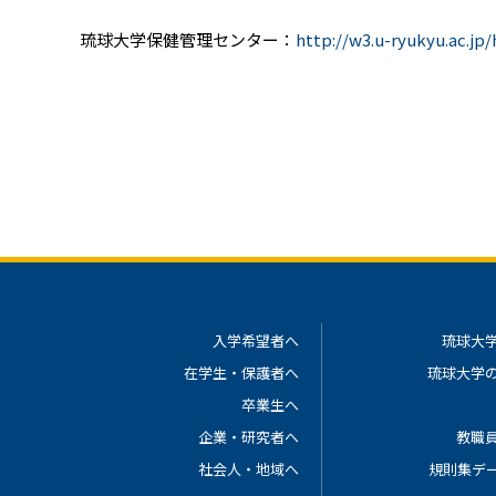
琉球大学保健管理センター：
http://w3.u-ryukyu.ac.jp
入学希望者へ
琉球大
在学生・保護者へ
琉球大学
卒業生へ
企業・研究者へ
教職
社会人・地域へ
規則集デ