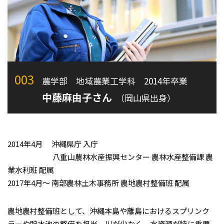
003
農学部 地域農業工学科 2014年卒業
中藤麻由子さん
（岡山県出身）
2014年4月 沖縄県庁 入庁
八重山農林水産振興センター 農林水産整備課 農
業水利班 配属
2017年4月～ 南部農林土木事務所 農地農村整備班 配属
農地農村整備班として、沖縄本島や離島におけるスプリンク
ラーや貯水池の整備を担当。川が少なく、水資源が特に重要