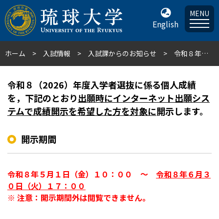
MENU
English
ホーム
入試情報
入試課からのお知らせ
令和８年度琉球大学入学試験個人成績開示について
令和８（2026）年度入学者選抜に係る個人成績
を，下記のとおり
出願時にインターネット出願シス
テムで成績開示を希望した方を対象に
開示します。
開示期間
令和８年５月１日（金）１０：００ ～
令和８年６月３
０日（火）１７：００
※ 注意：開示期間外は閲覧できません。