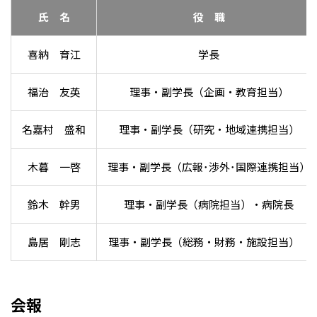
氏 名
役 職
喜納 育江
学長
福治 友英
理事・副学長（企画・教育担当）
名嘉村 盛和
理事・副学長（研究・地域連携担当）
木暮 一啓
理事・副学長（広報･渉外･国際連携担当）
鈴木 幹男
理事・副学長（病院担当）・病院長
島居 剛志
理事・副学長（総務・財務・施設担当）
会報