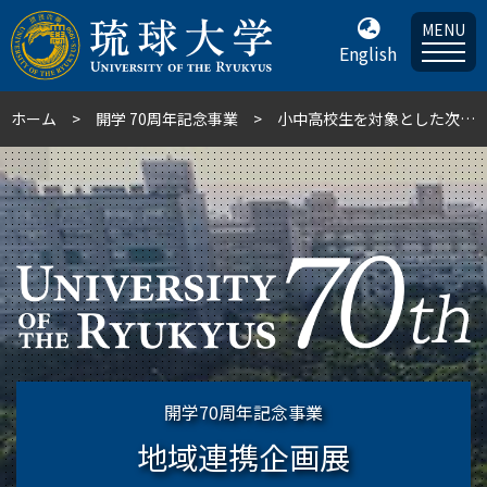
MENU
English
ホーム
開学 70周年記念事業
小中高校生を対象とした次世代人材育成事業の紹介（琉大ハカセ塾・カガク院）
開学70周年記念事業
地域連携企画展