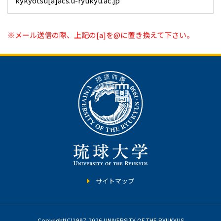
kykyotsu[a]acs.u-ryukyu.ac.jp
※メール送信の際、上記の[a]を@に置き換えて下さい。
サイトマップ
Copyright(C)1997-2026 UNIVERSITY OF THE RYUKYUS