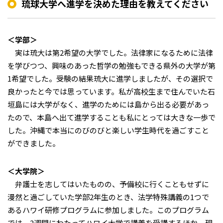
琉球大学へ進学を決めた理由を教えてください
＜学部＞
実は琉大は第2希望の大学でした。法律家になるために法律
を学びつつ、興味のあった哲学の勉強もできる県外の大学が第
1希望でした。受験の結果琉大に進学しましたが、その選択で
良かったと今では思っています。私が高校生まで住んでいた石
垣島には大学がなく、進学のためには島から出る必要があっ
たので、本島へ出て進学することも私にとっては大きな一歩で
した。沖縄で本当にのびのびと楽しい学生時代を過ごすこと
ができました。
＜大学院＞
弁護士を志してはいたものの、予備校に行くこともせずに
漫然と過ごしていた学部2年生のとき、法学特殊講義の1つで
あるハワイ研修プログラムに参加しました。このプログラム
では、2週間にわたってハワイ大学で講義を受講するほか、現