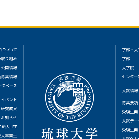
学について
学部・大
の取り組み
学部
公開情報
大学院
員募集情報
センター
ータベース
入試情報
イベント
募集要項
研究成果
受験生向
お知らせ
入試デー
琉大LIFE
受験生向
琉大卒業生
入試Q &