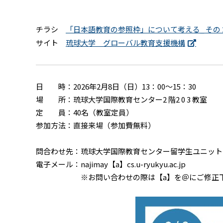
チラシ
「日本語教育の参照枠」について考える_ その
サイト
琉球大学 グローバル教育支援機構
日 時：2026年2月8日（日）13：00～15：30
場 所：琉球大学国際教育センター2 階2 0 3 教室
定 員：40名（教室定員）
参加方法：直接来場（参加費無料）
問合わせ先：琉球大学国際教育センター留学生ユニット
電子メール：najimay【a】cs.u-ryukyu.ac.jp
※お問い合わせの際は【a】を＠にご修正下