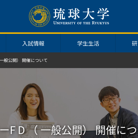
入試情報
学生生活
研
 一般公開） 開催について
F D （ 一般公開） 開催に