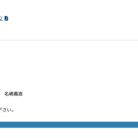
２
 名嶋義直
さい。