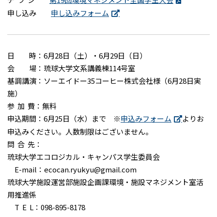
申し込み
申し込みフォーム
日 時：6月28日（土）・6月29日（日）
会 場：琉球大学文系講義棟114号室
基調講演：ソーエイドー35コーヒー株式会社様（6月28日実
施）
参 加 費：無料
申込期間：6月25日（水）まで ※
申込みフォーム
よりお
申込みください。人数制限はございません。
問 合 先：
琉球大学エコロジカル・キャンパス学生委員会
E-mail：ecocan.ryukyu@gmail.com
琉球大学施設運営部施設企画課環境・施設マネジメント室活
用推進係
T E L：098-895-8178