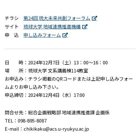
チラシ
第24回 琉大未来共創フォーラム
サイト
琉球大学 地域連携推進機構
申 込
申し込みフォーム
日 時：2024年12月7日（土）13：00～16：00
場 所：琉球大学 文系講義棟114教室
お申込み：チラシ掲載のQRコードまたは上記申し込みフォー
ムよりお申し込み下さい。
申込締切：2024年12月4日（水）17:00
問合せ先：総合企画戦略部 地域連携推進課 企画係
TEL：098-895-8087
E-mail：chikikaku@acs.u-ryukyu.ac.jp