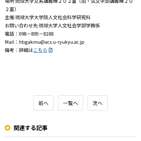
場所:琉球大学文系講義棟２０２室（旧・法文学部講義棟２０
２室）
主催:琉球大学大学院人文社会科学研究科
お問い合わせ先:琉球大学人文社会学部学務係
電話：098－895－8188
Mail：hbgakmu@acs.u-ryukyu.ac.jp
備考：詳細は
こちら
前へ
一覧へ
次へ
関連する記事