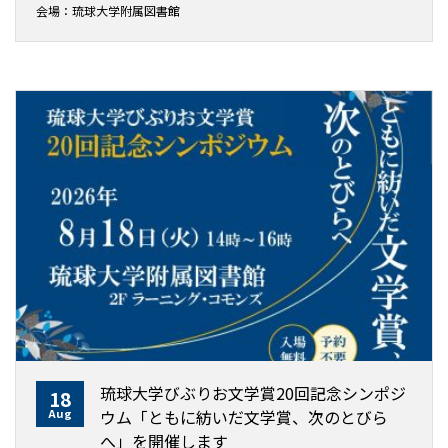
会場：琉球大学附属図書館
琉球大学びぶりお文学賞20回記念シンポジ
18
Aug
ウム「ともに紡いだ文学賞、次のとびら
へ」を開催します