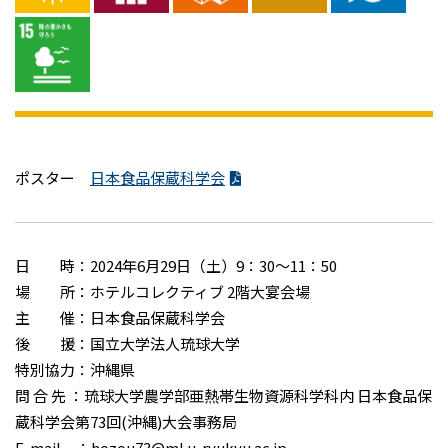
ポスター
日本食品保蔵科学会
日 時：2024年6月29日（土）9：30～11：50
場 所：ホテルコレクティブ 2階大宴会場
主 催：日本食品保蔵科学会
後 援：国立大学法人琉球大学
特別協力：沖縄県
問 合 先 ：琉球大学農学部亜熱帯生物資源科学科内 日本食品保
蔵科学会第73回(沖縄)大会事務局
E-mail ：hozou73@ml.u-ryukyu.ac.jp